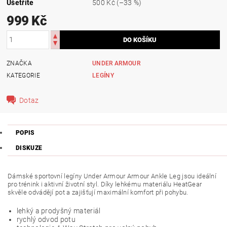
Ušetříte
500 Kč
(–33 %)
999 Kč
ZNAČKA
UNDER ARMOUR
KATEGORIE
LEGÍNY
Dotaz
POPIS
DISKUZE
Dámské sportovní legíny Under Armour Armour Ankle Leg jsou ideální
pro trénink i aktivní životní styl. Díky lehkému materiálu HeatGear
skvěle odvádějí pot a zajišťují maximální komfort při pohybu.
lehký a prodyšný materiál
rychlý odvod potu