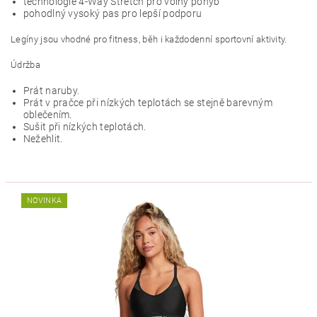
technologie 4-Way Stretch pro volný pohyb
pohodlný vysoký pas pro lepší podporu
Legíny jsou vhodné pro fitness, běh i každodenní sportovní aktivity.
Údržba
Prát naruby.
Prát v pračce při nízkých teplotách se stejně barevným
oblečením.
Sušit při nízkých teplotách.
Nežehlit.
NOVINKA