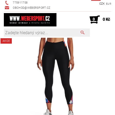
775911758
CZK
EUR
OBCHOD@WEBERSPORT.CZ
0
0 Kč
AKCE