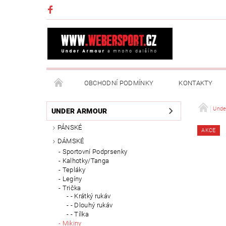
OBCHODNÍ PODMÍNKY
KONTAKTY
NAPIŠTE NÁM
MOJE OBJEDNÁVKA
Unde
UNDER ARMOUR
PÁNSKÉ
AKCE
DÁMSKÉ
Sportovní Podprsenky
Kalhotky/Tanga
Tepláky
Legíny
Trička
- Krátký rukáv
- Dlouhý rukáv
- Tílka
Mikiny