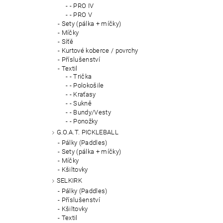
- PRO IV
- PRO V
Sety (pálka + míčky)
Míčky
Síťě
Kurtové koberce / povrchy
Příslušenství
Textil
- Trička
- Polokošile
- Kraťasy
- Sukně
- Bundy/Vesty
- Ponožky
G.O.A.T. PICKLEBALL
Pálky (Paddles)
Sety (pálka + míčky)
Míčky
Kšiltovky
SELKIRK
Pálky (Paddles)
Příslušenství
Kšiltovky
Textil