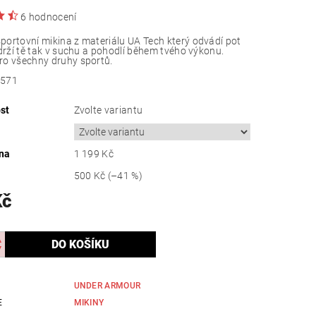
6 hodnocení
ortovní mikina z materiálu UA Tech který odvádí pot
udrží tě tak v suchu a pohodlí během tvého výkonu.
ro všechny druhy sportů.
-571
st
Zvolte variantu
na
1 199 Kč
500 Kč
(–41 %)
Kč
UNDER ARMOUR
E
MIKINY