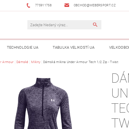
775911758
OBCHOD@WEBERSPORT.CZ
TECHNOLOGIE UA
TABULKA VELIKOSTÍ UA
VELKOOBC
r Armour
Dámské
Mikiny
Dámská mikina Under Armour Tech 1/2 Zip - Twist
DÁ
UN
TEC
TW