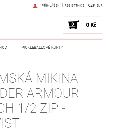
|
CZK
PŘIHLÁŠENÍ
REGISTRACE
EUR
0
0 Kč
HOD
PICKLEBALLOVÉ KURTY
MSKÁ MIKINA
DER ARMOUR
H 1/2 ZIP -
IST