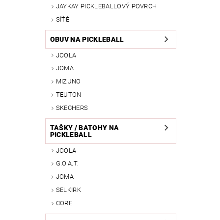
JAYKAY PICKLEBALLOVÝ POVRCH
SÍŤĚ
OBUV NA PICKLEBALL
JOOLA
JOMA
MIZUNO
TEUTON
SKECHERS
TAŠKY / BATOHY NA
PICKLEBALL
JOOLA
G.O.A.T.
JOMA
SELKIRK
CORE