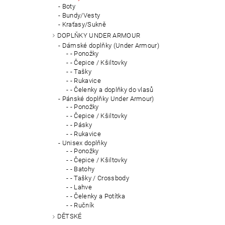
Boty
Bundy/Vesty
Kraťasy/Sukně
DOPLŇKY UNDER ARMOUR
Dámské doplňky (Under Armour)
- Ponožky
- Čepice / Kšiltovky
- Tašky
- Rukavice
- Čelenky a doplňky do vlasů
Pánské doplňky Under Armour)
- Ponožky
- Čepice / Kšiltovky
- Pásky
- Rukavice
Unisex doplňky
- Ponožky
- Čepice / Kšiltovky
- Batohy
- Tašky / Crossbody
- Lahve
- Čelenky a Potítka
- Ručník
DĚTSKÉ