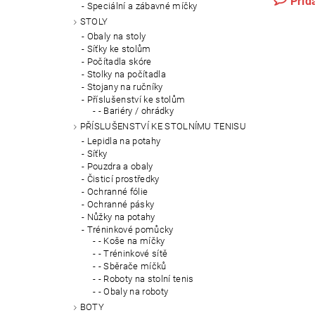
Přid
Speciální a zábavné míčky
STOLY
Obaly na stoly
Síťky ke stolům
Počítadla skóre
Stolky na počítadla
Stojany na ručníky
Příslušenství ke stolům
- Bariéry / ohrádky
PŘÍSLUŠENSTVÍ KE STOLNÍMU TENISU
Lepidla na potahy
Síťky
Pouzdra a obaly
Čisticí prostředky
Ochranné fólie
Ochranné pásky
Nůžky na potahy
Tréninkové pomůcky
- Koše na míčky
- Tréninkové sítě
- Sběrače míčků
- Roboty na stolní tenis
- Obaly na roboty
BOTY