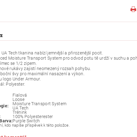
ZE
UA Tech tkanina nabízí jemnější a přirozenější pocit.
ed Moisture Transport System pro odvod potu tě urdží v suchu a po
límec se 1/2 zipem.
nové rukávy zajistí neomezený rozsah pohybu.
boční švy pro maximální nasazení a výkon.
u logo Under Armour.
ál: Polyester.
Fialová
Loose
Moisture Transport System
gie:
UA Tech
Trénink
:
100% Polyesterester
 Barva:
Purple Switch
í, kdo napíše příspěvek k této položce.