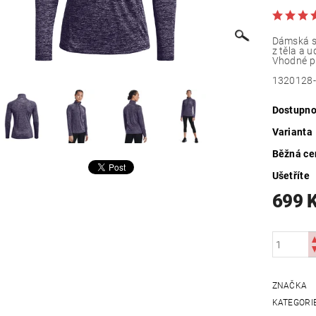
Dámská sp
z těla a 
Vhodné p
1320128
Dostupno
Varianta
Běžná ce
Ušetříte
699 
ZNAČKA
KATEGORI