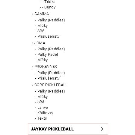
- Trička
- Bundy
GAMMA
Pálky (Paddles)
Míčky
Síťě
Příslušenství
JOMA
Pálky (Paddles)
Pálky Padel
Míčky
PROKENNEX
Pálky (Paddles)
Příslušenství
CORE PICKLEBALL
Pálky (Paddles)
Míčky
Síťě
Láhve
Kšiltovky
Textil
JAYKAY PICKLEBALL