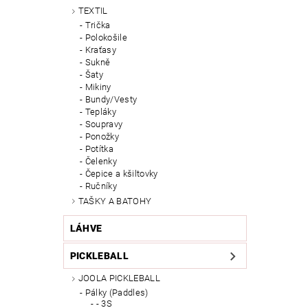
TEXTIL
Trička
Polokošile
Kraťasy
Sukně
Šaty
Mikiny
Bundy/Vesty
Tepláky
Soupravy
Ponožky
Potítka
Čelenky
Čepice a kšiltovky
Ručníky
TAŠKY A BATOHY
LÁHVE
PICKLEBALL
JOOLA PICKLEBALL
Pálky (Paddles)
- 3S