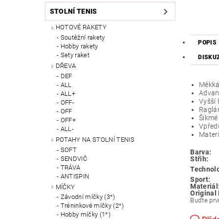
STOLNÍ TENIS
HOTOVÉ RAKETY
Soutěžní rakety
POPIS
Hobby rakety
Sety raket
DISKU
DŘEVA
DEF
Měkká 
ALL
Advanc
ALL+
Vyšší 
OFF-
Raglá
OFF
Šikmé 
OFF+
Vpřed
ALL-
Materi
POTAHY NA STOLNÍ TENIS
SOFT
Barva:
SENDVIČ
Střih:
TRÁVA
Technolo
ANTISPIN
Sport:
Materiál
MÍČKY
Original
Závodní míčky (3*)
Buďte prvn
Tréninkové míčky (2*)
Hobby míčky (1*)