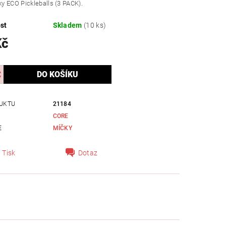
y ECO Pickleballs (3 PACK).
st
Skladem
(10 ks)
Kč
UKTU
21184
CORE
E
MÍČKY
Tisk
Dotaz