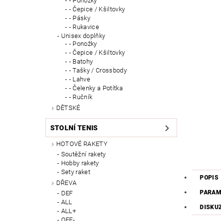
- Ponožky
- Čepice / Kšiltovky
- Pásky
- Rukavice
Unisex doplňky
- Ponožky
- Čepice / Kšiltovky
- Batohy
- Tašky / Crossbody
- Lahve
- Čelenky a Potítka
- Ručník
DĚTSKÉ
STOLNÍ TENIS
HOTOVÉ RAKETY
Soutěžní rakety
Hobby rakety
Sety raket
POPIS
DŘEVA
PARAM
DEF
ALL
DISKU
ALL+
OFF-