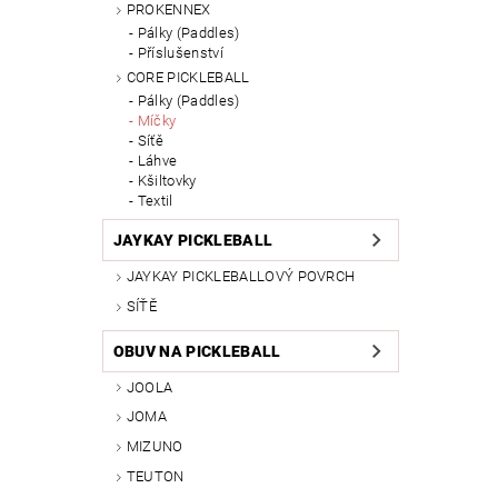
PROKENNEX
Pálky (Paddles)
Příslušenství
CORE PICKLEBALL
Pálky (Paddles)
Míčky
Síťě
Láhve
Kšiltovky
Textil
JAYKAY PICKLEBALL
JAYKAY PICKLEBALLOVÝ POVRCH
SÍŤĚ
OBUV NA PICKLEBALL
JOOLA
JOMA
MIZUNO
TEUTON