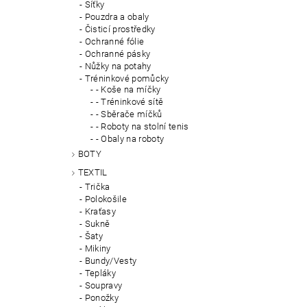
Síťky
Pouzdra a obaly
Čisticí prostředky
Ochranné fólie
Ochranné pásky
Nůžky na potahy
Tréninkové pomůcky
- Koše na míčky
- Tréninkové sítě
- Sběrače míčků
- Roboty na stolní tenis
- Obaly na roboty
BOTY
TEXTIL
Trička
Polokošile
Kraťasy
Sukně
Šaty
Mikiny
Bundy/Vesty
Tepláky
Soupravy
Ponožky