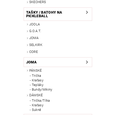
SKECHERS
TAŠKY / BATOHY NA
PICKLEBALL
JOOLA
G.O.A.T.
JOMA
SELKIRK
CORE
JOMA
PÁNSKÉ
Trička
Kraťasy
Tepláky
Bundy/Mikiny
DÁMSKÉ
Trička/Tílka
Kraťasy
Sukně