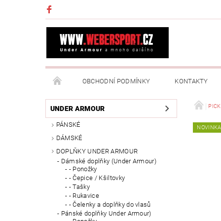
OBCHODNÍ PODMÍNKY
KONTAKTY
NAPIŠTE NÁM
MOJE OBJEDNÁVKA
PIC
UNDER ARMOUR
PÁNSKÉ
NOVINK
DÁMSKÉ
DOPLŇKY UNDER ARMOUR
Dámské doplňky (Under Armour)
- Ponožky
- Čepice / Kšiltovky
- Tašky
- Rukavice
- Čelenky a doplňky do vlasů
Pánské doplňky Under Armour)