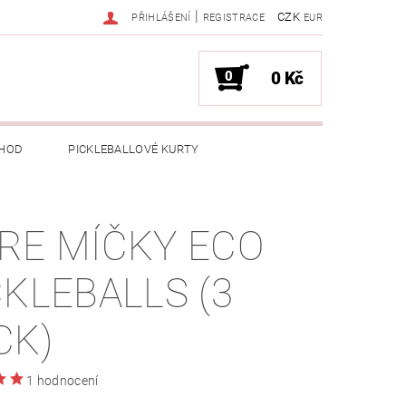
|
CZK
PŘIHLÁŠENÍ
REGISTRACE
EUR
0
0 Kč
HOD
PICKLEBALLOVÉ KURTY
RE MÍČKY ECO
CKLEBALLS (3
CK)
1 hodnocení