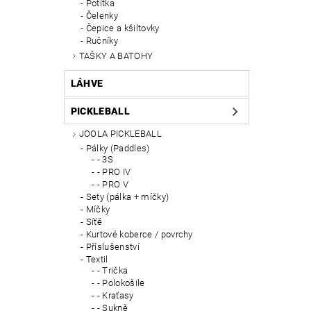
Potítka
Čelenky
Čepice a kšiltovky
Ručníky
TAŠKY A BATOHY
LÁHVE
PICKLEBALL
JOOLA PICKLEBALL
Pálky (Paddles)
- 3S
- PRO IV
- PRO V
Sety (pálka + míčky)
Míčky
Síťě
Kurtové koberce / povrchy
Příslušenství
Textil
- Trička
- Polokošile
- Kraťasy
- Sukně