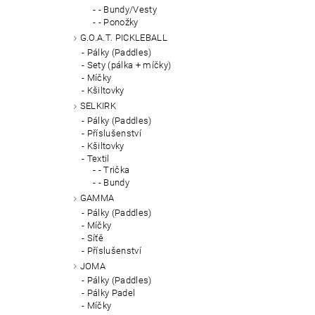
- Bundy/Vesty
- Ponožky
G.O.A.T. PICKLEBALL
Pálky (Paddles)
Sety (pálka + míčky)
Míčky
Kšiltovky
SELKIRK
Pálky (Paddles)
Příslušenství
Kšiltovky
Textil
- Trička
- Bundy
GAMMA
Pálky (Paddles)
Míčky
Síťě
Příslušenství
JOMA
Pálky (Paddles)
Pálky Padel
Míčky