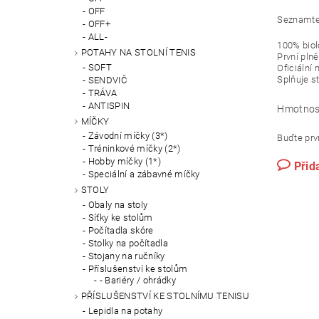
OFF
Seznamte 
OFF+
ALL-
100% biol
POTAHY NA STOLNÍ TENIS
První plně
SOFT
Oficiální 
Splňuje 
SENDVIČ
TRÁVA
ANTISPIN
Hmotnos
MÍČKY
Závodní míčky (3*)
Buďte prvn
Tréninkové míčky (2*)
Hobby míčky (1*)
Přid
Speciální a zábavné míčky
STOLY
Obaly na stoly
Síťky ke stolům
Počítadla skóre
Stolky na počítadla
Stojany na ručníky
Příslušenství ke stolům
- Bariéry / ohrádky
PŘÍSLUŠENSTVÍ KE STOLNÍMU TENISU
Lepidla na potahy