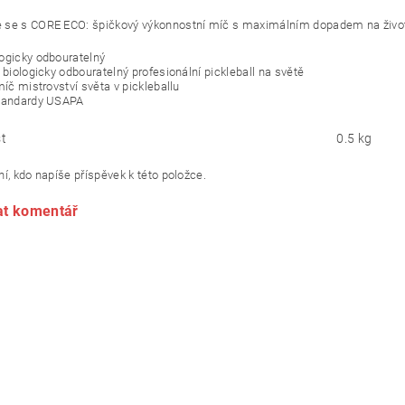
se s CORE ECO: špičkový výkonnostní míč s maximálním dopadem na životní p
ogicky odbouratelný
 biologicky odbouratelný profesionální pickleball na světě
míč mistrovství světa v pickleballu
standardy USAPA
t
0.5 kg
í, kdo napíše příspěvek k této položce.
at komentář