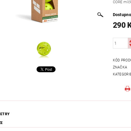
CORE míčk
Dostupno
290 
KÓD PROD
ZNAČKA
KATEGORI
ETRY
ZE