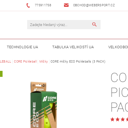
775911758
OBCHOD@WEBERSPORT.CZ
TECHNOLOGIE UA
TABULKA VELIKOSTÍ UA
VELKOOBC
KLEBALL
CORE Pickleball
Míčky
CORE míčky ECO Pickleballs (3 PACK)
CO
A
PI
PA