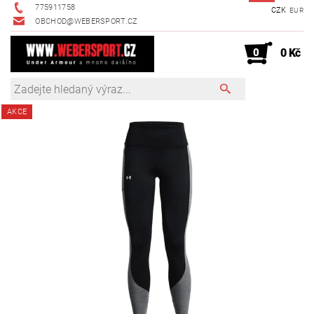
775911758
CZK
EUR
OBCHOD@WEBERSPORT.CZ
0
0 Kč
AKCE