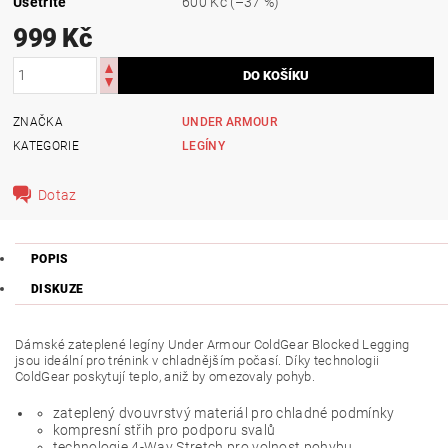
Ušetříte
600 Kč
(–37 %)
999 Kč
ZNAČKA
UNDER ARMOUR
KATEGORIE
LEGÍNY
Dotaz
POPIS
DISKUZE
Dámské zateplené legíny Under Armour ColdGear Blocked Legging
jsou ideální pro trénink v chladnějším počasí. Díky technologii
ColdGear poskytují teplo, aniž by omezovaly pohyb.
zateplený dvouvrstvý materiál pro chladné podmínky
kompresní střih pro podporu svalů
technologie 4-Way Stretch pro volnost pohybu