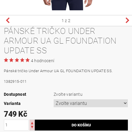
1
z 2
PÁNSKÉ TRIČKO UNDER
ARMOUR UA GL FOUNDATION
UPDATE SS
4 hodnocení
Pánské tričko Under Armour UA GL FOUNDATION UPDATE SS.
1382915-011
Dostupnost
Zvolte variantu
Varianta
749 Kč