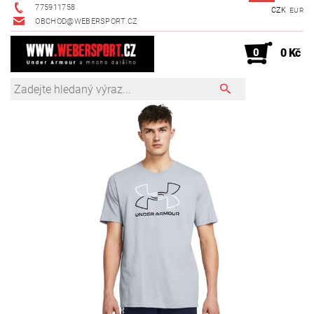
775911758
CZK
EUR
OBCHOD@WEBERSPORT.CZ
0
0 Kč