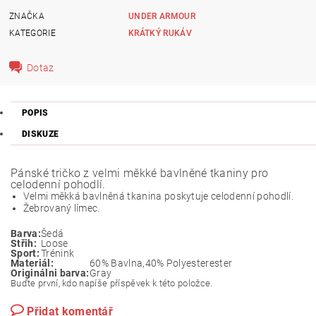
ZNAČKA
UNDER ARMOUR
KATEGORIE
KRÁTKÝ RUKÁV
Dotaz
POPIS
DISKUZE
Pánské tričko z velmi měkké bavlněné tkaniny pro
celodenní pohodlí.
Velmi měkká bavlněná tkanina poskytuje celodenní pohodlí.
Žebrovaný límec.
Barva:
Šedá
Střih:
Loose
Sport:
Trénink
Materiál:
60% Bavlna,40% Polyesterester
Originálni barva:
Gray
Buďte první, kdo napíše příspěvek k této položce.
Přidat komentář