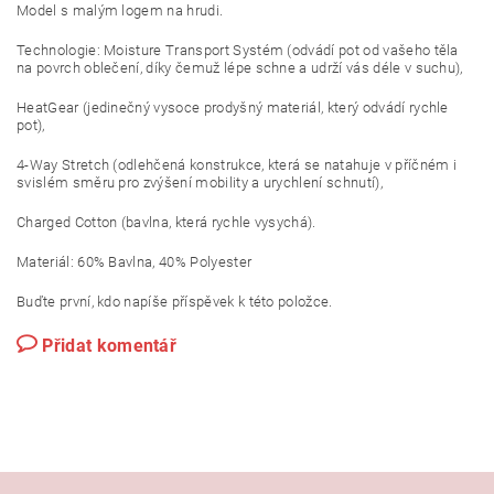
Model s malým logem na hrudi.
Technologie: Moisture Transport Systém (odvádí pot od vašeho těla
na povrch oblečení, díky čemuž lépe schne a udrží vás déle v suchu),
HeatGear (jedinečný vysoce prodyšný materiál, který odvádí rychle
pot),
4-Way Stretch (odlehčená konstrukce, která se natahuje v příčném i
svislém směru pro zvýšení mobility a urychlení schnutí),
Charged Cotton (bavlna, která rychle vysychá).
Materiál: 60% Bavlna, 40% Polyester
Buďte první, kdo napíše příspěvek k této položce.
Přidat komentář