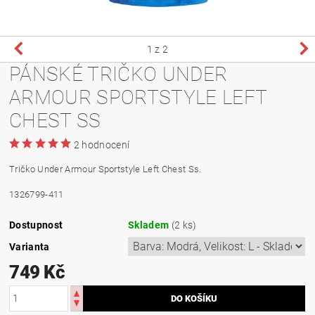
1
z 2
PÁNSKÉ TRIČKO UNDER
ARMOUR SPORTSTYLE LEFT
CHEST SS
2 hodnocení
Tričko Under Armour Sportstyle Left Chest Ss.
1326799-411
Dostupnost
Skladem
(2 ks)
Varianta
749 Kč