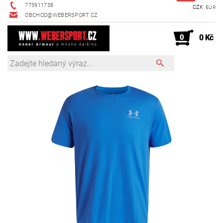
775911758
CZK
EUR
OBCHOD@WEBERSPORT.CZ
0
0 Kč