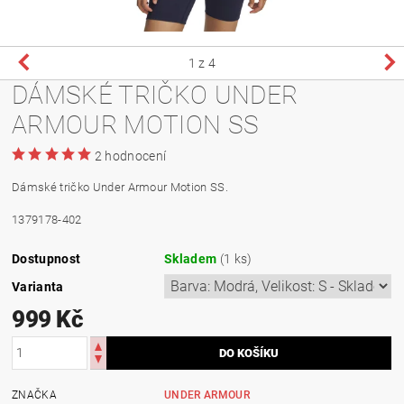
1
z 4
DÁMSKÉ TRIČKO UNDER
ARMOUR MOTION SS
2 hodnocení
Dámské tričko Under Armour Motion SS.
1379178-402
Dostupnost
Skladem
(1 ks)
Varianta
999 Kč
ZNAČKA
UNDER ARMOUR