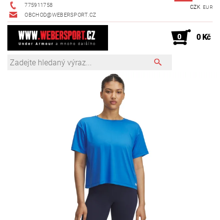
775911758
CZK
EUR
OBCHOD@WEBERSPORT.CZ
0
0 Kč