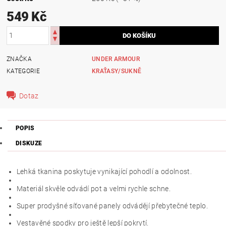
549 Kč
ZNAČKA
UNDER ARMOUR
KATEGORIE
KRAŤASY/SUKNĚ
Dotaz
POPIS
DISKUZE
Lehká tkanina poskytuje vynikající pohodlí a odolnost.
Materiál skvěle odvádí pot a velmi rychle schne.
Super prodyšné síťované panely odvádějí přebytečné teplo.
Vestavěné spodky pro ještě lepší pokrytí.