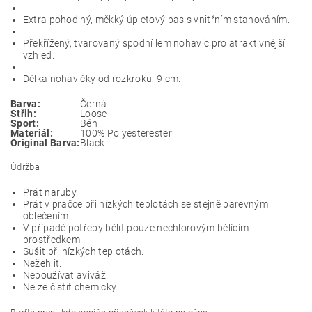
Extra pohodlný, měkký úpletový pas s vnitřním stahováním.
Překřížený, tvarovaný spodní lem nohavic pro atraktivnější
vzhled.
Délka nohavičky od rozkroku: 9 cm.
Barva:
Černá
Střih:
Loose
Sport:
Běh
Materiál:
100% Polyesterester
Original Barva:
Black
Údržba
Prát naruby.
Prát v pračce při nízkých teplotách se stejně barevným
oblečením.
V případě potřeby bělit pouze nechlorovým bělícím
prostředkem.
Sušit při nízkých teplotách.
Nežehlit.
Nepoužívat aviváž.
Nelze čistit chemicky.