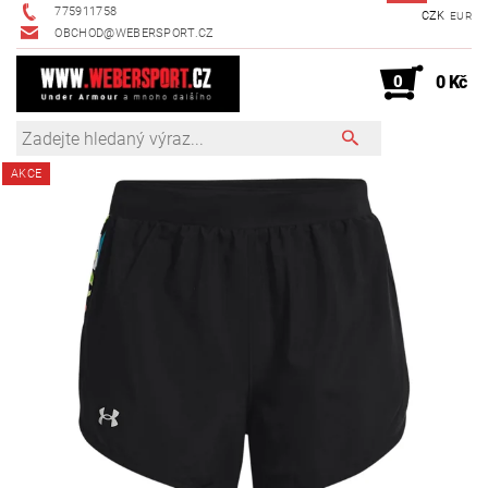
775911758
CZK
EUR
OBCHOD@WEBERSPORT.CZ
0
0 Kč
AKCE