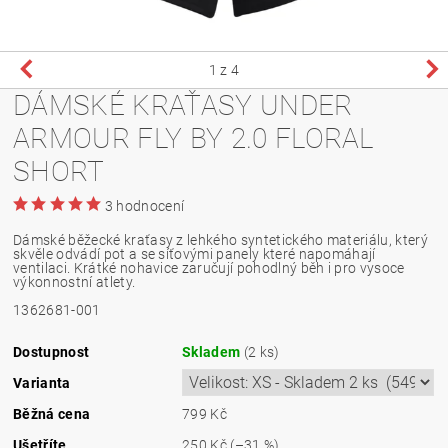
1
z 4
DÁMSKÉ KRAŤASY UNDER
ARMOUR FLY BY 2.0 FLORAL
SHORT
3 hodnocení
Dámské běžecké kraťasy z lehkého syntetického materiálu, který
skvěle odvádí pot a se síťovými panely které napomáhají
ventilaci. Krátké nohavice zaručují pohodlný běh i pro vysoce
výkonnostní atlety.
1362681-001
Dostupnost
Skladem
(2 ks)
Varianta
Běžná cena
799 Kč
Ušetříte
250 Kč
(–31 %)