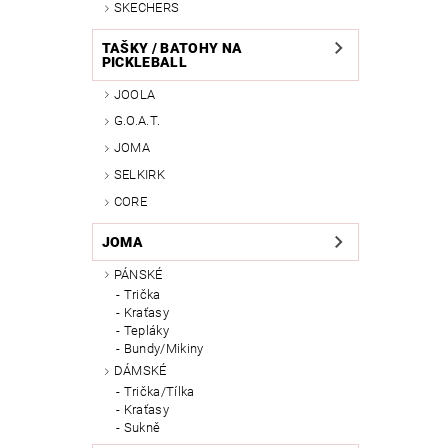
SKECHERS
TAŠKY / BATOHY NA
PICKLEBALL
JOOLA
G.O.A.T.
JOMA
SELKIRK
CORE
JOMA
PÁNSKÉ
Trička
Kraťasy
Tepláky
Bundy/Mikiny
DÁMSKÉ
Trička/Tílka
Kraťasy
Sukně