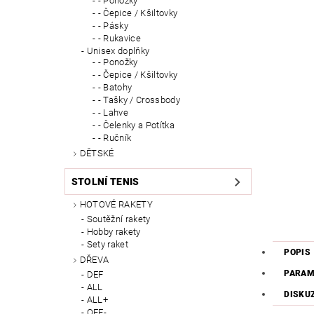
- Ponožky
- Čepice / Kšiltovky
- Pásky
- Rukavice
Unisex doplňky
- Ponožky
- Čepice / Kšiltovky
- Batohy
- Tašky / Crossbody
- Lahve
- Čelenky a Potítka
- Ručník
DĚTSKÉ
STOLNÍ TENIS
HOTOVÉ RAKETY
Soutěžní rakety
Hobby rakety
Sety raket
POPIS
DŘEVA
PARAM
DEF
ALL
DISKU
ALL+
OFF-