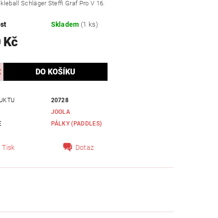
leball Schläger Steffi Graf Pro V 16.
st
Skladem
(1 ks)
 Kč
UKTU
20728
JOOLA
E
PÁLKY (PADDLES)
Tisk
Dotaz