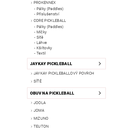
PROKENNEX
Pálky (Paddles)
Příslušenství
CORE PICKLEBALL
Pálky (Paddles)
Míčky
Síťě
Láhve
Kšiltovky
Textil
JAYKAY PICKLEBALL
JAYKAY PICKLEBALLOVÝ POVRCH
SÍŤĚ
OBUV NA PICKLEBALL
JOOLA
JOMA
MIZUNO
TEUTON