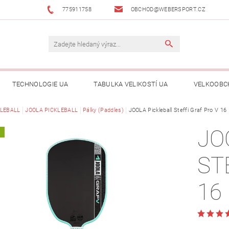
775911758
OBCHOD@WEBERSPORT.CZ
TECHNOLOGIE UA
TABULKA VELIKOSTÍ UA
VELKOOBC
KLEBALL
JOOLA PICKLEBALL
Pálky (Paddles)
JOOLA Pickleball Steffi Graf Pro V 16
JO
A
ST
16