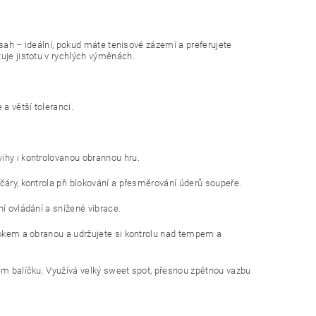
dosah – ideální, pokud máte tenisové zázemí a preferujete
tuje jistotu v rychlých výměnách.
a větší toleranci.
ihy i kontrolovanou obrannou hru.
čáry, kontrola při blokování a přesměrování úderů soupeře.
ní ovládání a snížené vibrace.
útokem a obranou a udržujete si kontrolu nad tempem a
kém balíčku. Využívá velký sweet spot, přesnou zpětnou vazbu