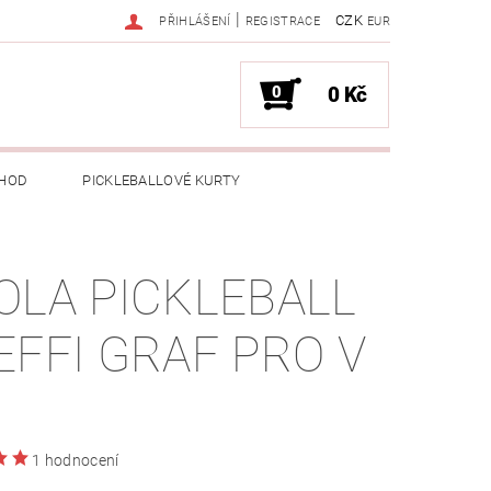
|
CZK
PŘIHLÁŠENÍ
REGISTRACE
EUR
0
0 Kč
HOD
PICKLEBALLOVÉ KURTY
OLA PICKLEBALL
EFFI GRAF PRO V
1 hodnocení