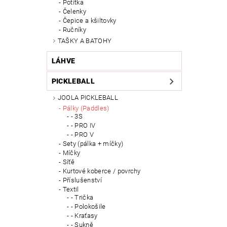
Potítka
Čelenky
Čepice a kšiltovky
Ručníky
TAŠKY A BATOHY
LÁHVE
PICKLEBALL
JOOLA PICKLEBALL
Pálky (Paddles)
- 3S
- PRO IV
- PRO V
Sety (pálka + míčky)
Míčky
Síťě
Kurtové koberce / povrchy
Příslušenství
Textil
- Trička
- Polokošile
- Kraťasy
- Sukně