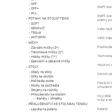
OFF
Steffi Gra
OFF+
ALL-
Steffi Gra
POTAHY NA STOLNÍ TENIS
známý poc
SOFT
SENDVIČ
Vaše nejdů
TRÁVA
ANTISPIN
Větší odpa
MÍČKY
Prodloužen
Závodní míčky (3*)
Tréninkové míčky (2*)
Technolog
Hobby míčky (1*)
Speciální a zábavné míčky
Intuitivn
STOLY
Obaly na stoly
Obvod ruk
Síťky ke stolům
Počítadla skóre
Flexibiln
Stolky na počítadla
umístěním
Stojany na ručníky
Příslušenství ke stolům
Co ji děl
- Bariéry / ohrádky
míče a st
PŘÍSLUŠENSTVÍ KE STOLNÍMU TENISU
Detaily:
Lepidla na potahy