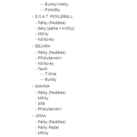
- Bundy/Vesty
- Ponožky
G.O.A.T. PICKLEBALL
Pálky (Paddles)
Sety (pálka + míčky)
Míčky
Kšiltovky
SELKIRK
Pálky (Paddles)
Příslušenství
Kšiltovky
Textil
- Trička
- Bundy
GAMMA
Pálky (Paddles)
Míčky
Síťě
Příslušenství
JOMA
Pálky (Paddles)
Pálky Padel
Míčky