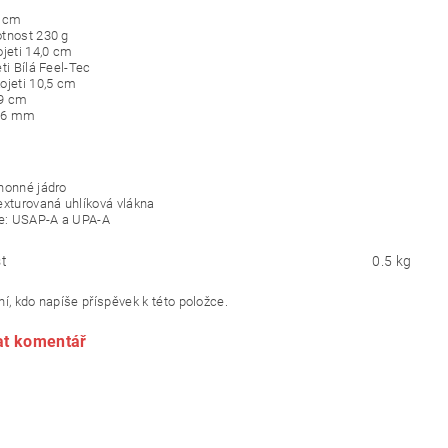
1 cm
tnost 230 g
ojeti 14,0 cm
ti Bílá Feel-Tec
ojeti 10,5 cm
,9 cm
16 mm
honné jádro
exturovaná uhlíková vlákna
ce: USAP-A a UPA-A
t
0.5 kg
í, kdo napíše příspěvek k této položce.
at komentář