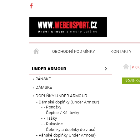
OBCHODNÍ PODMÍNKY
KONTAKTY
NAPIŠTE NÁM
MOJE OBJEDNÁVKA
PIC
UNDER ARMOUR
PÁNSKÉ
NOVINK
DÁMSKÉ
DOPLŇKY UNDER ARMOUR
Dámské doplňky (Under Armour)
- Ponožky
- Čepice / Kšiltovky
- Tašky
- Rukavice
- Čelenky a doplňky do vlasů
Pánské doplňky Under Armour)