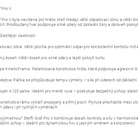
f Pro V
f Pro V byla navržena pro hráče, kteří hledají větší odpalovací zónu a větší 
it. Prodloužený tvar podporuje silné údery od základní čáry a zároveň posky
ležitější vlastnosti
lovací zóna: Větší plocha pro optimální odpal pro konzistentní kontrolu míče 
ý dosah: Větší dosah pro silné údery a lepší pokrytí kurtu.
ie KineticFrame: Patentovaná konstrukce hrdla, která podporuje agresivní šv
í odezva: Páčka se přizpůsobuje tempu výměny – síla při úderech od základní 
ojeti 4,125 palce: Ideální pro menší ruce – poskytuje bezpečný úchop, stabil
í konstrukce rámu vytváří propojený a přímý pocit. Plynule přecházíte mezi 
 úderu i při rychlých výměnách.
á výjimečnou? Steffi Graf Pro V kombinuje dosah, kontrolu a sílu v harmonic
abilní úchop – ideální pro dynamickou hru s jasným směrem a konzistencí.