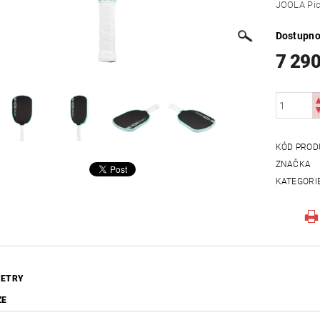
JOOLA Pick
Dostupno
7 290
KÓD PROD
ZNAČKA
KATEGORI
ETRY
ZE