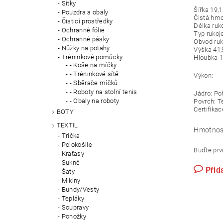
Síťky
Šířka 19,
Pouzdra a obaly
Čistá hmo
Čisticí prostředky
Délka ruk
Ochranné fólie
Typ rukoje
Ochranné pásky
Obvod ruk
Nůžky na potahy
Výška 41
Tréninkové pomůcky
Hloubka 
- Koše na míčky
- Tréninkové sítě
Výkon:
- Sběrače míčků
- Roboty na stolní tenis
Jádro: Po
- Obaly na roboty
Povrch: T
Certifika
BOTY
TEXTIL
Hmotnos
Trička
Polokošile
Buďte prvn
Kraťasy
Sukně
Přid
Šaty
Mikiny
Bundy/Vesty
Tepláky
Soupravy
Ponožky