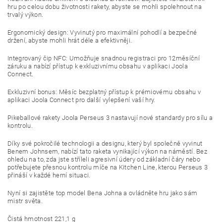
hru po celou dobu životnosti rakety, abyste se mohli spolehnout na
trvalý výkon.
Ergonomický design: Vyvinutý pro maximální pohodlí a bezpečné
držení, abyste mohli hrát déle a efektivněji.
Integrovaný čip NFC: Umožňuje snadnou registraci pro 12měsíční
záruku a nabízí přístup k exkluzivnímu obsahu v aplikaci Joola
Connect.
Exkluzivní bonus: Měsíc bezplatný přístup k prémiovému obsahu v
aplikaci Joola Connect pro další vylepšení vaší hry.
Pikeballové rakety Joola Perseus 3 nastavují nové standardy pro sílu a
kontrolu.
Díky své pokročilé technologii a designu, který byl společně vyvinut
Benem Johnsem, nabízí tato raketa vynikající výkon na náměstí.
Bez
ohledu na to, zda jste stříleli agresivní údery od základní čáry nebo
potřebujete přesnou kontrolu míče na Kitchen Line, kterou Perseus 3
přináší v každé herní situaci.
Nyní si zajistěte top model Bena Johna a ovládněte hru jako sám
mistr světa.
Čistá hmotnost 221,1 g