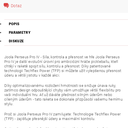
Dotaz
POPIS
PARAMETRY
DISKUZE
Joola Perseus Pro IV - Síla, kontrola a přesnost ve hře Joola Perseus
Pro IV je další evoluční úrovní pro ambiciózní hráče pickleballu, kteří
chtějí v raketě spojit sílu, kontrolu a přesnost.
Díky patentované
technologii Techflex Power (TFP) si můžete užít vylepšenou přesnost
úderu a větší jistotu v každé akci.
Díky optimalizovanému rozložení hmotnosti se snižuje únava ruky,
zatímco design odpouštějící chyby vám umožňuje větší flexibilitu pro
vaši individuální hru.
Ať už dáváte přednost silným úderům nebo
cíleným úderům - tato raketa se dokonale přizpůsobí vašemu hernímu
stylu.
Proč si Joola Perseus Pro IV zamilujete: Technologie Techflex Power
(TFP) - zajišťuje přesnější údery a maximální kontrolu.