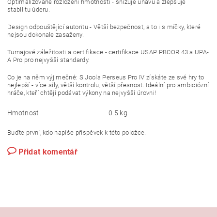
Optimalizované rozložení hmotnosti - snižuje únavu a zlepšuje
stabilitu úderu.
Design odpouštějící autoritu - Větší bezpečnost, a to i s míčky, které
nejsou dokonale zasaženy.
Turnajové záležitosti a certifikace - certifikace USAP PBCOR 43 a UPA-
A Pro pro nejvyšší standardy.
Co je na něm výjimečné: S Joola Perseus Pro IV získáte ze své hry to
nejlepší - více síly, větší kontrolu, větší přesnost.
Ideální pro ambiciózní
hráče, kteří chtějí podávat výkony na nejvyšší úrovni!
Hmotnost
0.5 kg
Buďte první, kdo napíše příspěvek k této položce.
Přidat komentář