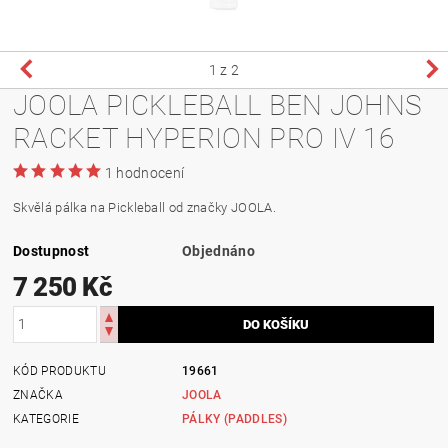
1
z 2
JOOLA PICKLEBALL BEN JOHNS
RACKET HYPERION PRO IV 16
1 hodnocení
Skvělá pálka na Pickleball od značky JOOLA.
Dostupnost
Objednáno
7 250 Kč
KÓD PRODUKTU
19661
ZNAČKA
JOOLA
KATEGORIE
PÁLKY (PADDLES)