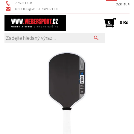
775911758
CZK
EUR
OBCHOD@WEBERSPORT.CZ
0
0 Kč