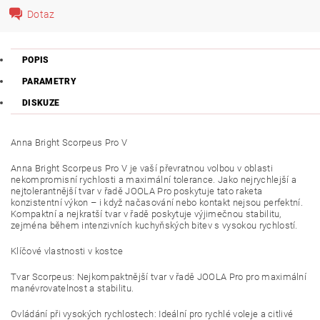
Dotaz
POPIS
PARAMETRY
DISKUZE
Anna Bright Scorpeus Pro V
Anna Bright Scorpeus Pro V je vaší převratnou volbou v oblasti
nekompromisní rychlosti a maximální tolerance. Jako nejrychlejší a
nejtolerantnější tvar v řadě JOOLA Pro poskytuje tato raketa
konzistentní výkon – i když načasování nebo kontakt nejsou perfektní.
Kompaktní a nejkratší tvar v řadě poskytuje výjimečnou stabilitu,
zejména během intenzivních kuchyňských bitev s vysokou rychlostí.
Klíčové vlastnosti v kostce
Tvar Scorpeus: Nejkompaktnější tvar v řadě JOOLA Pro pro maximální
manévrovatelnost a stabilitu.
Ovládání při vysokých rychlostech: Ideální pro rychlé voleje a citlivé