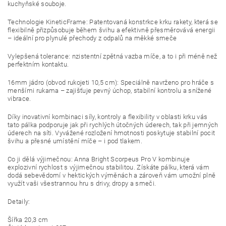
kuchyňské souboje.
Technologie KineticFrame: Patentovaná konstrkce krku rakety, která se
flexibilně přizpůsobuje během švihu a efektivně přesměrovává energii
– ideální pro plynulé přechody z odpalů na měkké smeče
Vylepšená tolerance: nzistentní zpětná vazba míče, a to i při méně než
perfektním kontaktu.
16mm jádro (obvod rukojeti 10,5 cm): Speciálně navrženo pro hráče s
menšími rukama – zajišťuje pevný úchop, stabilní kontrolu a snížené
vibrace.
Díky inovativní kombinaci síly, kontroly a flexibility v oblasti krku vás
tato pálka podporuje jak při rychlých útočných úderech, tak při jemných
úderech na síti. Vyvážené rozložení hmotnosti poskytuje stabilní pocit
švihu a přesné umístění míče – i pod tlakem.
Co ji dělá výjimečnou: Anna Bright Scorpeus Pro V kombinuje
explozivní rychlost s výjimečnou stabilitou. Získáte pálku, která vám
dodá sebevědomí v hektických výměnách a zároveň vám umožní plně
využít vaši všestrannou hru s drivy, dropy a smeči.
Detaily:
Šířka 20,3 cm