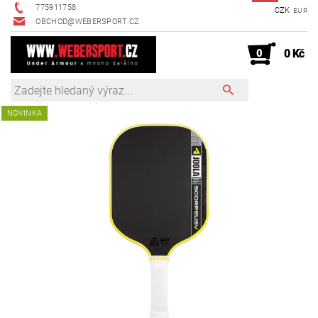
775911758
CZK
EUR
OBCHOD@WEBERSPORT.CZ
0
0 Kč
NOVINKA