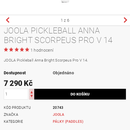
1
z 6
JOOLA PICKLEBALL ANNA
BRIGHT SCORPEUS PRO V 14
1 hodnocení
JOOLA Pickleball Anna Bright Scorpeus Pro V 14.
Dostupnost
Objednáno
7 290 Kč
KÓD PRODUKTU
20743
ZNAČKA
JOOLA
KATEGORIE
PÁLKY (PADDLES)