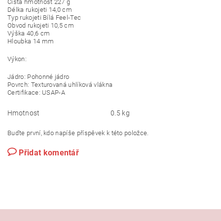
Čistá hmotnost 227 g
Délka rukojeti 14,0 cm
Typ rukojeti Bílá Feel-Tec
Obvod rukojeti 10,5 cm
Výška 40,6 cm
Hloubka 14 mm
Výkon:
Jádro: Pohonné jádro
Povrch: Texturovaná uhlíková vlákna
Certifikace: USAP-A
Hmotnost
0.5 kg
Buďte první, kdo napíše příspěvek k této položce.
Přidat komentář