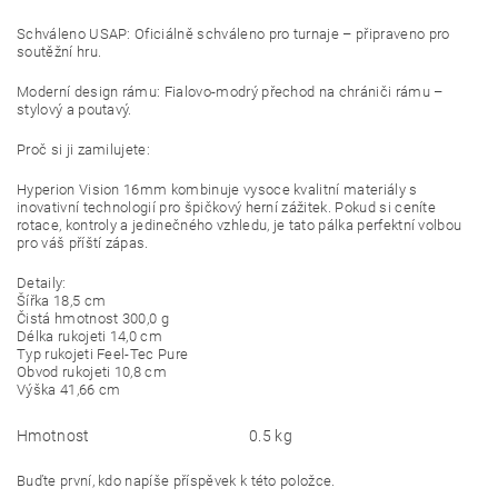
Schváleno USAP: Oficiálně schváleno pro turnaje – připraveno pro
soutěžní hru.
Moderní design rámu: Fialovo-modrý přechod na chrániči rámu –
stylový a poutavý.
Proč si ji zamilujete:
Hyperion Vision 16mm kombinuje vysoce kvalitní materiály s
inovativní technologií pro špičkový herní zážitek. Pokud si ceníte
rotace, kontroly a jedinečného vzhledu, je tato pálka perfektní volbou
pro váš příští zápas.
Detaily:
Šířka 18,5 cm
Čistá hmotnost 300,0 g
Délka rukojeti 14,0 cm
Typ rukojeti Feel-Tec Pure
Obvod rukojeti 10,8 cm
Výška 41,66 cm
Hmotnost
0.5 kg
Buďte první, kdo napíše příspěvek k této položce.