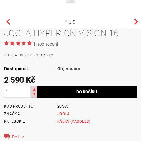
1
z 5
JOOLA HYPERION VISION 16
1 hodnocení
JOOLA Hyperion Vision 16.
Dostupnost
Objednáno
2 590 Kč
KÓD PRODUKTU
20569
ZNAČKA
JOOLA
KATEGORIE
PÁLKY (PADDLES)
Dotaz