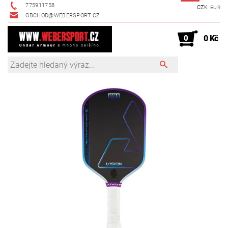
775911758
CZK
EUR
OBCHOD@WEBERSPORT.CZ
0
0 Kč