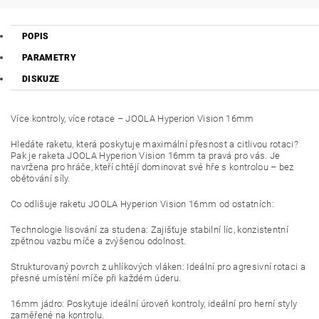
POPIS
PARAMETRY
DISKUZE
Více kontroly, více rotace – JOOLA Hyperion Vision 16mm
Hledáte raketu, která poskytuje maximální přesnost a citlivou rotaci?
Pak je raketa JOOLA Hyperion Vision 16mm ta pravá pro vás. Je
navržena pro hráče, kteří chtějí dominovat své hře s kontrolou – bez
obětování síly.
Co odlišuje raketu JOOLA Hyperion Vision 16mm od ostatních:
Technologie lisování za studena: Zajišťuje stabilní líc, konzistentní
zpětnou vazbu míče a zvýšenou odolnost.
Strukturovaný povrch z uhlíkových vláken: Ideální pro agresivní rotaci a
přesné umístění míče při každém úderu.
16mm jádro: Poskytuje ideální úroveň kontroly, ideální pro herní styly
zaměřené na kontrolu.