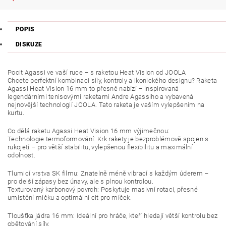
POPIS
DISKUZE
Pocit Agassi ve vaší ruce – s raketou Heat Vision od JOOLA
Chcete perfektní kombinaci síly, kontroly a ikonického designu? Raketa
Agassi Heat Vision 16 mm to přesně nabízí – inspirovaná
legendárními tenisovými raketami Andre Agassiho a vybavená
nejnovější technologií JOOLA. Tato raketa je vaším vylepšením na
kurtu.
Co dělá raketu Agassi Heat Vision 16 mm výjimečnou:
Technologie termoformování: Krk rakety je bezproblémově spojen s
rukojetí – pro větší stabilitu, vylepšenou flexibilitu a maximální
odolnost.
Tlumicí vrstva SK filmu: Znatelně méně vibrací s každým úderem –
pro delší zápasy bez únavy, ale s plnou kontrolou.
Texturovaný karbonový povrch: Poskytuje masivní rotaci, přesné
umístění míčku a optimální cit pro míček.
Tloušťka jádra 16 mm: Ideální pro hráče, kteří hledají větší kontrolu bez
obětování síly.