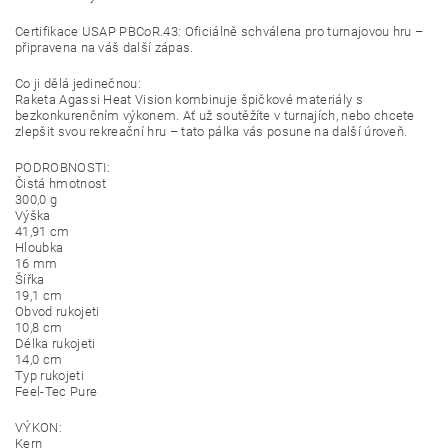
Certifikace USAP PBCoR.43: Oficiálně schválena pro turnajovou hru –
připravena na váš další zápas.
Co ji dělá jedinečnou:
Raketa Agassi Heat Vision kombinuje špičkové materiály s
bezkonkurenčním výkonem. Ať už soutěžíte v turnajích, nebo chcete
zlepšit svou rekreační hru – tato pálka vás posune na další úroveň.
PODROBNOSTI:
Čistá hmotnost
300,0 g
Výška
41,91 cm
Hloubka
16 mm
Šířka
19,1 cm
Obvod rukojeti
10,8 cm
Délka rukojeti
14,0 cm
Typ rukojeti
Feel-Tec Pure
VÝKON:
Kern