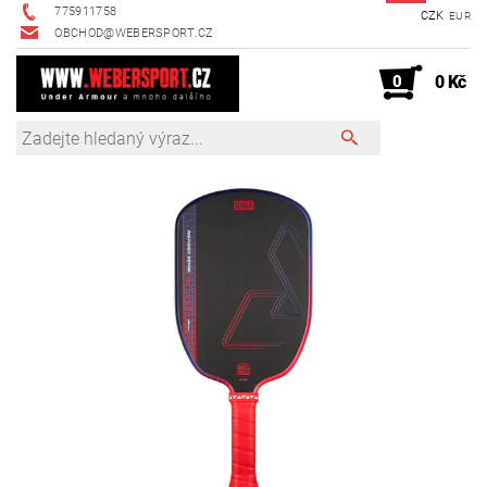
775911758
CZK
EUR
OBCHOD@WEBERSPORT.CZ
0
0 Kč