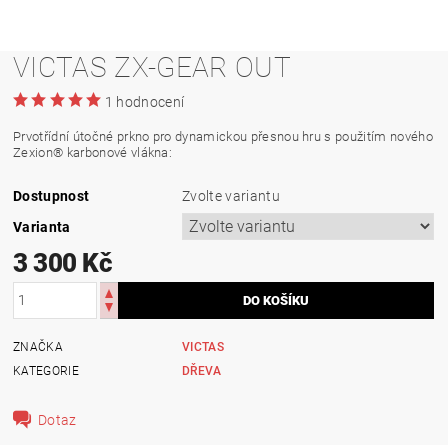
VICTAS ZX-GEAR OUT
1 hodnocení
Prvotřídní útočné prkno pro dynamickou přesnou hru s použitím nového
Zexion® karbonové vlákna:
Dostupnost
Zvolte variantu
Varianta
3 300 Kč
ZNAČKA
VICTAS
KATEGORIE
DŘEVA
Dotaz