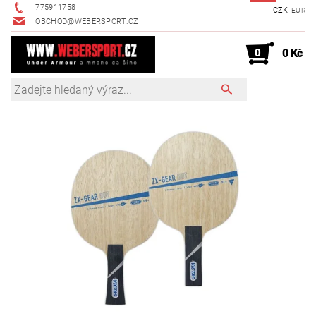
775911758
CZK
EUR
OBCHOD@WEBERSPORT.CZ
0
0 Kč