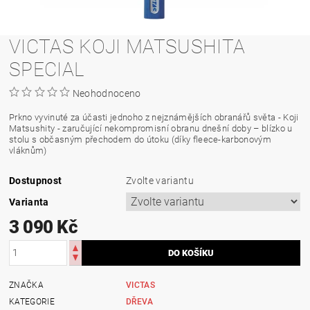
VICTAS KOJI MATSUSHITA
SPECIAL
Neohodnoceno
Prkno vyvinuté za účasti jednoho z nejznámějších obranářů světa - Koji
Matsushity - zaručující nekompromisní obranu dnešní doby – blízko u
stolu s občasným přechodem do útoku (díky fleece-karbonovým
vláknům)
Dostupnost
Zvolte variantu
Varianta
3 090 Kč
ZNAČKA
VICTAS
KATEGORIE
DŘEVA