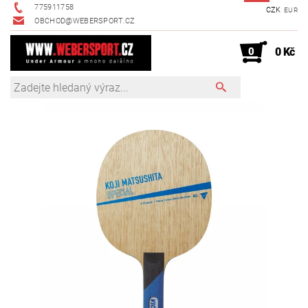
775911758
CZK
EUR
OBCHOD@WEBERSPORT.CZ
0
0 Kč