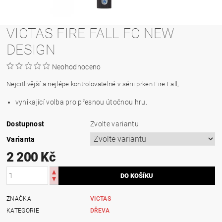
VICTAS FIRE FALL FC NEW
DESIGN
Neohodnoceno
Nejcitlivější a nejlépe kontrolovatelné v sérii prken Fire Fall;
vynikající volba pro přesnou útočnou hru.
Dostupnost
Zvolte variantu
Varianta
2 200 Kč
ZNAČKA
VICTAS
KATEGORIE
DŘEVA