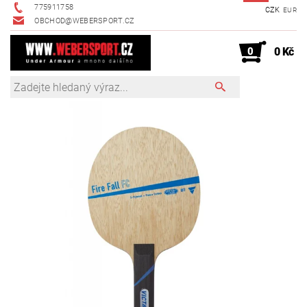
775911758
CZK
EUR
OBCHOD@WEBERSPORT.CZ
0
0 Kč