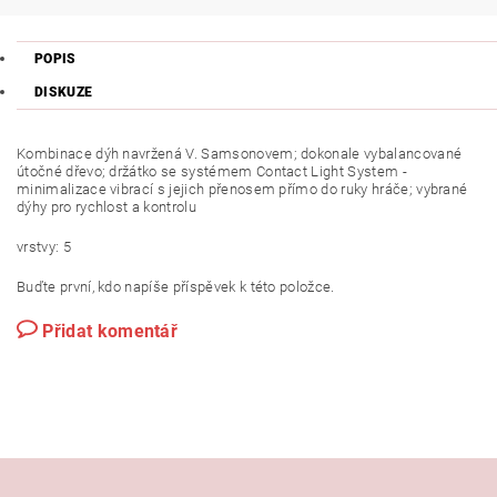
POPIS
DISKUZE
Kombinace dýh navržená V. Samsonovem; dokonale vybalancované
útočné dřevo; držátko se systémem Contact Light System -
minimalizace vibrací s jejich přenosem přímo do ruky hráče; vybrané
dýhy pro rychlost a kontrolu
vrstvy: 5
Buďte první, kdo napíše příspěvek k této položce.
Přidat komentář