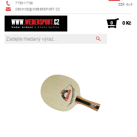
775911758
CZK
EUR
OBCHOD@WEBERSPORT.CZ
0
0 Kč