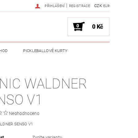
|
CZK
PŘIHLÁŠENÍ
REGISTRACE
EUR
0
0 Kč
HOD
PICKLEBALLOVÉ KURTY
NIC WALDNER
NSO V1
Neohodnoceno
LDNER SENSO V1
st
Zvolte variantu