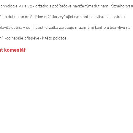
echnologie V1 a V2 - držátko s počítačově navrženými dutinami různého tva
élná dutina po celé délce držátka zvyšující rychlost bez vlivu na kontrolu
elovitá dutina v dolní části držátka zaručuje maximální kontrolu bez vlivu na 
í, kdo napíše příspěvek k této položce.
at komentář