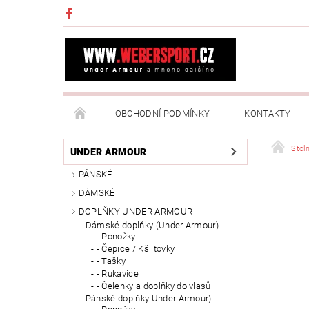
OBCHODNÍ PODMÍNKY
KONTAKTY
NAPIŠTE NÁM
MOJE OBJEDNÁVKA
Stoln
UNDER ARMOUR
PÁNSKÉ
DÁMSKÉ
DOPLŇKY UNDER ARMOUR
Dámské doplňky (Under Armour)
- Ponožky
- Čepice / Kšiltovky
- Tašky
- Rukavice
- Čelenky a doplňky do vlasů
Pánské doplňky Under Armour)