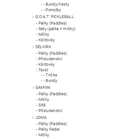
- Bundy/Vesty
- Ponožky
G.O.A.T. PICKLEBALL
Pálky (Paddles)
Sety (pálka + míčky)
Míčky
Kšiltovky
SELKIRK
Pálky (Paddles)
Příslušenství
Kšiltovky
Textil
- Trička
- Bundy
GAMMA
Pálky (Paddles)
Míčky
Síťě
Příslušenství
JOMA
Pálky (Paddles)
Pálky Padel
Míčky