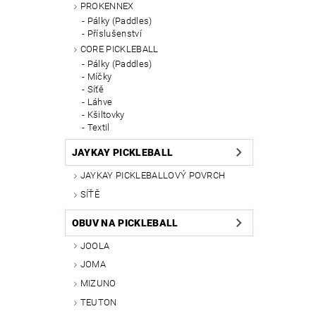
PROKENNEX
Pálky (Paddles)
Příslušenství
CORE PICKLEBALL
Pálky (Paddles)
Míčky
Síťě
Láhve
Kšiltovky
Textil
JAYKAY PICKLEBALL
JAYKAY PICKLEBALLOVÝ POVRCH
SÍŤĚ
OBUV NA PICKLEBALL
JOOLA
JOMA
MIZUNO
TEUTON