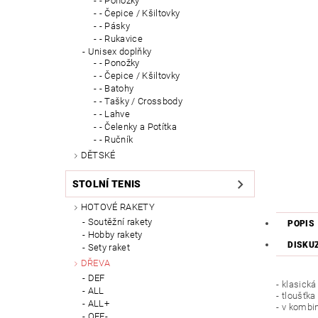
- Ponožky
- Čepice / Kšiltovky
- Pásky
- Rukavice
Unisex doplňky
- Ponožky
- Čepice / Kšiltovky
- Batohy
- Tašky / Crossbody
- Lahve
- Čelenky a Potítka
- Ručník
DĚTSKÉ
STOLNÍ TENIS
HOTOVÉ RAKETY
Soutěžní rakety
POPIS
Hobby rakety
DISKU
Sety raket
DŘEVA
DEF
- klasick
ALL
- tloušťka
ALL+
- v kombi
OFF-