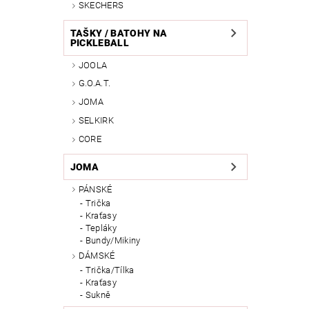
SKECHERS
TAŠKY / BATOHY NA
PICKLEBALL
JOOLA
G.O.A.T.
JOMA
SELKIRK
CORE
JOMA
PÁNSKÉ
Trička
Kraťasy
Tepláky
Bundy/Mikiny
DÁMSKÉ
Trička/Tílka
Kraťasy
Sukně