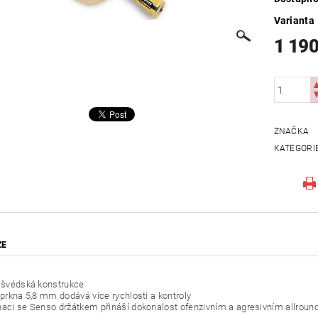
Varianta
1 190
ZNAČKA
KATEGORI
ZE
á švédská konstrukce
 prkna 5,8 mm dodává více rychlosti a kontroly
naci se Senso držátkem přináší dokonalost ofenzivním a agresivním allrou