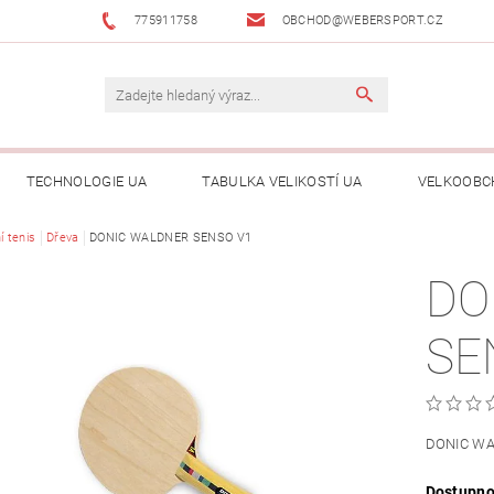
775911758
OBCHOD@WEBERSPORT.CZ
TECHNOLOGIE UA
TABULKA VELIKOSTÍ UA
VELKOOBC
í tenis
Dřeva
DONIC WALDNER SENSO V1
DO
SE
DONIC WA
Dostupno