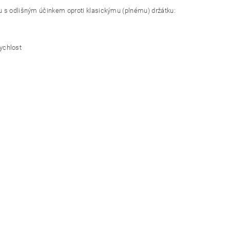
ru s odlišným účinkem oproti klasickýmu (plnému) držátku:
rychlost