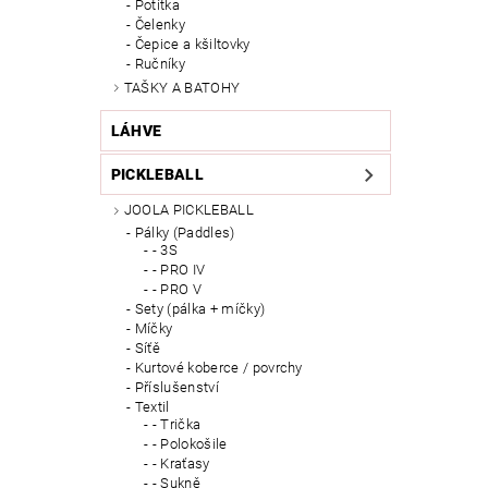
Potítka
Čelenky
Čepice a kšiltovky
Ručníky
TAŠKY A BATOHY
LÁHVE
PICKLEBALL
JOOLA PICKLEBALL
Pálky (Paddles)
- 3S
- PRO IV
- PRO V
Sety (pálka + míčky)
Míčky
Síťě
Kurtové koberce / povrchy
Příslušenství
Textil
- Trička
- Polokošile
- Kraťasy
- Sukně