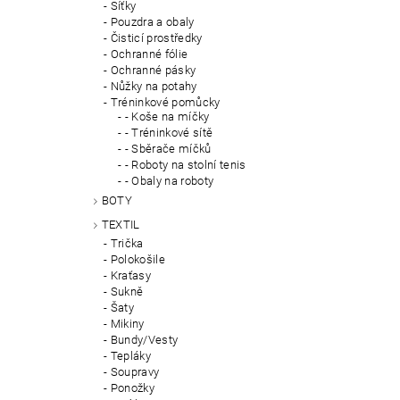
Síťky
Pouzdra a obaly
Čisticí prostředky
Ochranné fólie
Ochranné pásky
Nůžky na potahy
Tréninkové pomůcky
- Koše na míčky
- Tréninkové sítě
- Sběrače míčků
- Roboty na stolní tenis
- Obaly na roboty
BOTY
TEXTIL
Trička
Polokošile
Kraťasy
Sukně
Šaty
Mikiny
Bundy/Vesty
Tepláky
Soupravy
Ponožky