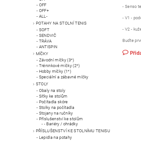
OFF
- Senso t
OFF+
ALL-
- V1 - pod
POTAHY NA STOLNÍ TENIS
- V2 - kuž
SOFT
SENDVIČ
Buďte prvn
TRÁVA
ANTISPIN
Přid
MÍČKY
Závodní míčky (3*)
Tréninkové míčky (2*)
Hobby míčky (1*)
Speciální a zábavné míčky
STOLY
Obaly na stoly
Síťky ke stolům
Počítadla skóre
Stolky na počítadla
Stojany na ručníky
Příslušenství ke stolům
- Bariéry / ohrádky
PŘÍSLUŠENSTVÍ KE STOLNÍMU TENISU
Lepidla na potahy