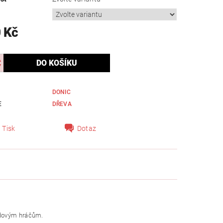
 Kč
DONIC
E
DŘEVA
Tisk
Dotaz
ndovým hráčům.