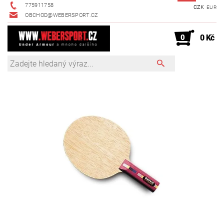
775911758
CZK
EUR
OBCHOD@WEBERSPORT.CZ
0
0 Kč