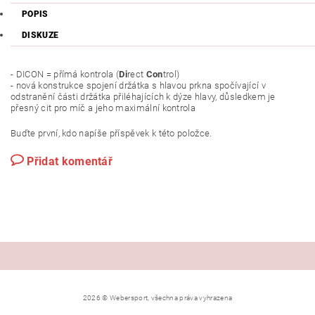
POPIS
DISKUZE
- DICON = přímá kontrola (
Di
rect
Con
trol)
- nová konstrukce spojení držátka s hlavou prkna spočívající v
odstranění části držátka přiléhajících k dýze hlavy, důsledkem je
přesný cit pro míč a jeho maximální kontrola
Buďte první, kdo napíše příspěvek k této položce.
Přidat komentář
2026 © Webersport, všechna práva vyhrazena