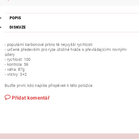
POPIS
DISKUZE
- populární karbonové prkno té nejvyšší rychlosti
- určené především pro ryze útočné hráče s převládajícími rovnými
údery
- rychlost: 100
- kontrola: 56
- váha: 87g
- vrstvy: 3+2
Buďte první, kdo napíše příspěvek k této položce.
Přidat komentář