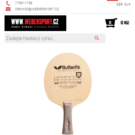
775911758
CZK
EUR
OBCHOD@WEBERSPORT.CZ
0
0 Kč