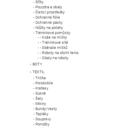
Síťky
Pouzdra a obaly
Čisticí prostředky
Ochranné fólie
Ochranné pásky
Nůžky na potahy
Tréninkové pomůcky
- Koše na míčky
- Tréninkové sítě
- Sběrače míčků
- Roboty na stolní tenis
- Obaly na roboty
BOTY
TEXTIL
Trička
Polokošile
Kraťasy
Sukně
Šaty
Mikiny
Bundy/Vesty
Tepláky
Soupravy
Ponožky