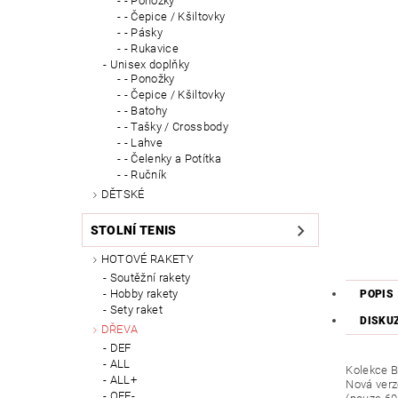
- Ponožky
- Čepice / Kšiltovky
- Pásky
- Rukavice
Unisex doplňky
- Ponožky
- Čepice / Kšiltovky
- Batohy
- Tašky / Crossbody
- Lahve
- Čelenky a Potítka
- Ručník
DĚTSKÉ
STOLNÍ TENIS
HOTOVÉ RAKETY
Soutěžní rakety
Hobby rakety
POPIS
Sety raket
DISKU
DŘEVA
DEF
ALL
Kolekce 
ALL+
Nová verz
OFF-