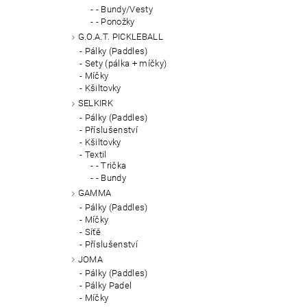
- Bundy/Vesty
- Ponožky
G.O.A.T. PICKLEBALL
Pálky (Paddles)
Sety (pálka + míčky)
Míčky
Kšiltovky
SELKIRK
Pálky (Paddles)
Příslušenství
Kšiltovky
Textil
- Trička
- Bundy
GAMMA
Pálky (Paddles)
Míčky
Síťě
Příslušenství
JOMA
Pálky (Paddles)
Pálky Padel
Míčky