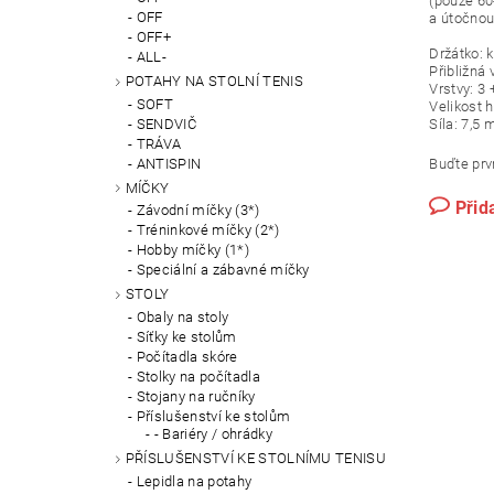
(pouze 60
OFF
a útočnou
OFF+
Držátko: 
ALL-
Přibližná
POTAHY NA STOLNÍ TENIS
Vrstvy: 3 
SOFT
Velikost 
SENDVIČ
Síla: 7,5
TRÁVA
ANTISPIN
Buďte prvn
MÍČKY
Přid
Závodní míčky (3*)
Tréninkové míčky (2*)
Hobby míčky (1*)
Speciální a zábavné míčky
STOLY
Obaly na stoly
Síťky ke stolům
Počítadla skóre
Stolky na počítadla
Stojany na ručníky
Příslušenství ke stolům
- Bariéry / ohrádky
PŘÍSLUŠENSTVÍ KE STOLNÍMU TENISU
Lepidla na potahy