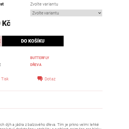
st
Zvolte variantu
 Kč
BUTTERFLY
E
DŘEVA
Tisk
Dotaz
h dýh a jádra z balzového dřeva. Tím je prkno velmi lehké