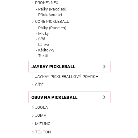
PROKENNEX
Pálky (Paddles)
Příslušenství
CORE PICKLEBALL
Pálky (Paddles)
Míčky
Síťě
Láhve
Kšiltovky
Textil
JAYKAY PICKLEBALL
JAYKAY PICKLEBALLOVÝ POVRCH
SÍŤĚ
OBUV NA PICKLEBALL
JOOLA
JOMA
MIZUNO
TEUTON