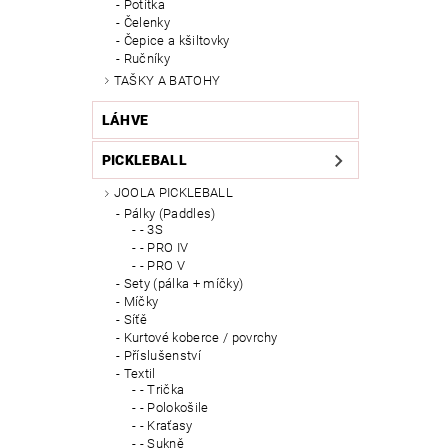
Potítka
Čelenky
Čepice a kšiltovky
Ručníky
TAŠKY A BATOHY
LÁHVE
PICKLEBALL
JOOLA PICKLEBALL
Pálky (Paddles)
- 3S
- PRO IV
- PRO V
Sety (pálka + míčky)
Míčky
Síťě
Kurtové koberce / povrchy
Příslušenství
Textil
- Trička
- Polokošile
- Kraťasy
- Sukně