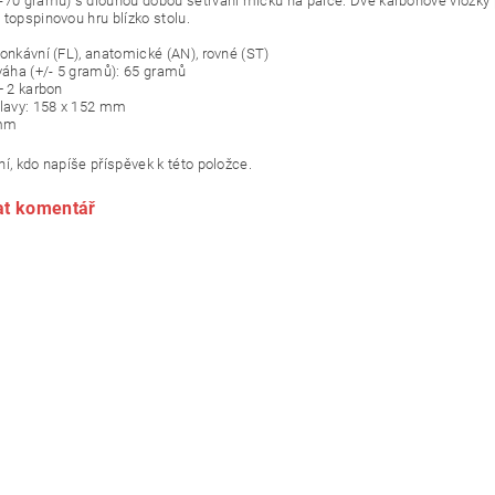
-70 gramů) s dlouhou dobou setrvání míčku na pálce. Dvě karbonové vložky p
 topspinovou hru blízko stolu.
konkávní (FL), anatomické (AN), rovné (ST)
 váha (+/- 5 gramů): 65 gramů
+ 2 karbon
hlavy: 158 x 152 mm
 mm
í, kdo napíše příspěvek k této položce.
at komentář