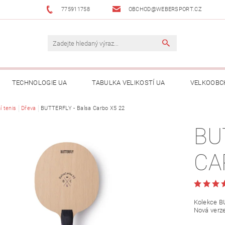
775911758
OBCHOD@WEBERSPORT.CZ
TECHNOLOGIE UA
TABULKA VELIKOSTÍ UA
VELKOOBC
í tenis
Dřeva
BUTTERFLY - Balsa Carbo X5 22
BU
CA
Kolekce 
Nová verz