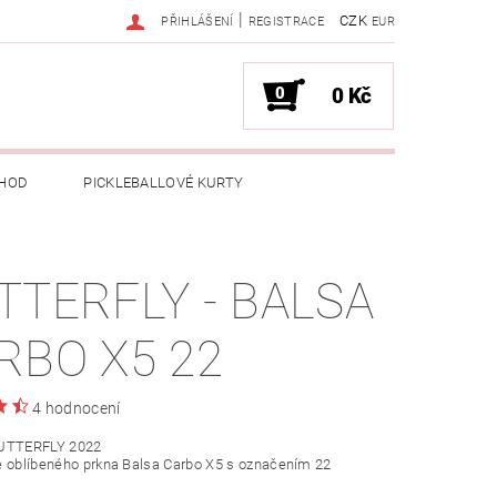
|
CZK
PŘIHLÁŠENÍ
REGISTRACE
EUR
0
0 Kč
HOD
PICKLEBALLOVÉ KURTY
TTERFLY - BALSA
RBO X5 22
4 hodnocení
BUTTERFLY 2022
e oblíbeného prkna Balsa Carbo X5 s označením 22