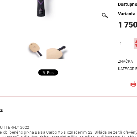
Dostupno
Varianta
1 750
ZNAČKA
KATEGORI
ZE
BUTTERFLY 2022
e oblíbeného prkna Balsa Carbo X5 s označením 22. Skládá se ze tří dřevěnýc