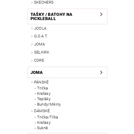
SKECHERS
TAŠKY / BATOHY NA
PICKLEBALL
JOOLA
G.O.A.T.
JOMA
SELKIRK
CORE
JOMA
PÁNSKÉ
Trička
Kraťasy
Tepláky
Bundy/Mikiny
DÁMSKÉ
Trička/Tílka
Kraťasy
Sukně