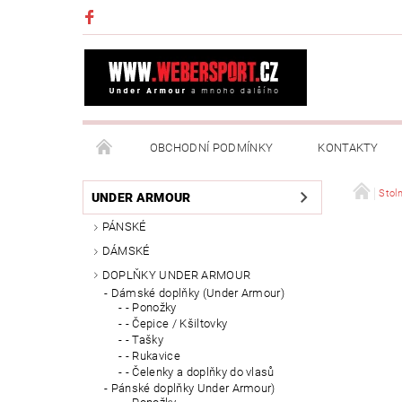
OBCHODNÍ PODMÍNKY
KONTAKTY
NAPIŠTE NÁM
MOJE OBJEDNÁVKA
Stoln
UNDER ARMOUR
PÁNSKÉ
DÁMSKÉ
DOPLŇKY UNDER ARMOUR
Dámské doplňky (Under Armour)
- Ponožky
- Čepice / Kšiltovky
- Tašky
- Rukavice
- Čelenky a doplňky do vlasů
Pánské doplňky Under Armour)