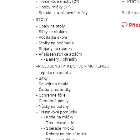
Prát v
Tréninkové míčky (2*)
Hobby míčky (1*)
Buďte prvn
Speciální a zábavné míčky
STOLY
Přid
Obaly na stoly
Síťky ke stolům
Počítadla skóre
Stolky na počítadla
Stojany na ručníky
Příslušenství ke stolům
- Bariéry / ohrádky
PŘÍSLUŠENSTVÍ KE STOLNÍMU TENISU
Lepidla na potahy
Síťky
Pouzdra a obaly
Čisticí prostředky
Ochranné fólie
Ochranné pásky
Nůžky na potahy
Tréninkové pomůcky
- Koše na míčky
- Tréninkové sítě
- Sběrače míčků
- Roboty na stolní tenis
- Obaly na roboty