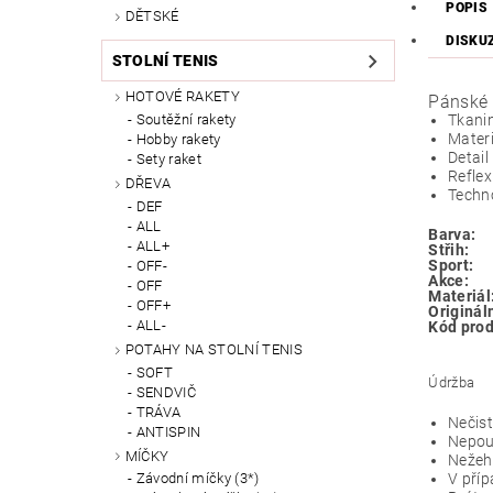
POPIS
DĚTSKÉ
DISKU
STOLNÍ TENIS
HOTOVÉ RAKETY
Pánské t
Soutěžní rakety
Tkanin
Materi
Hobby rakety
Detail
Sety raket
Reflex
DŘEVA
Techno
DEF
ALL
Barva:
ALL+
Střih:
Sport:
OFF-
Akce:
OFF
Materiál
OFF+
Originál
ALL-
Kód prod
POTAHY NA STOLNÍ TENIS
SOFT
Údržba
SENDVIČ
TRÁVA
Nečist
ANTISPIN
Nepou
MÍČKY
Nežehl
V příp
Závodní míčky (3*)