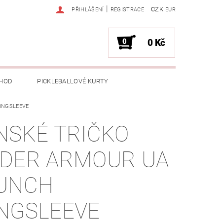
|
CZK
PŘIHLÁŠENÍ
REGISTRACE
EUR
0
0 Kč
HOD
PICKLEBALLOVÉ KURTY
LONGSLEEVE
NSKÉ TRIČKO
DER ARMOUR UA
UNCH
NGSLEEVE