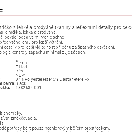
ZE
ričko z lehké a prodyšné tkaniny s reflexními detaily pro cel
a je měkká, lehká a prodyšná.
ál odvádí pot a velmi rychle schne.
 překrytého lemu pro lepší větrání.
ní detaily pro lepší viditelnost při běhu za špatného osvětlení.
logie kontroly zápachu minimalizuje zápach.
Černá
Fitted
Běh
NEW
:
94% Polyesterester,6% Elastaneterell-p
ni barva:
Black
uktu:
1382584-001
it chemicky.
žívat změkčovadla.
it.
adě potřeby bělit pouze nechlorovým bělícím prostředkem.