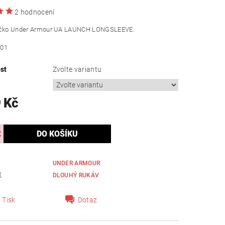
2 hodnocení
ičko Under Armour UA LAUNCH LONGSLEEVE.
001
st
Zvolte variantu
 Kč
UNDER ARMOUR
E
DLOUHÝ RUKÁV
Tisk
Dotaz