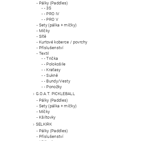
Pálky (Paddles)
- 3S
- PRO IV
- PRO V
Sety (pálka + míčky)
Míčky
Síťě
Kurtové koberce / povrchy
Příslušenství
Textil
- Trička
- Polokošile
- Kraťasy
- Sukně
- Bundy/Vesty
- Ponožky
G.O.A.T. PICKLEBALL
Pálky (Paddles)
Sety (pálka + míčky)
Míčky
Kšiltovky
SELKIRK
Pálky (Paddles)
Příslušenství