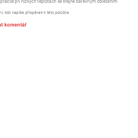
 pračce při nízkých teplotách se stejně barevným oblečením.
í, kdo napíše příspěvek k této položce.
at komentář