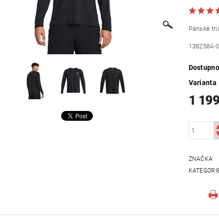
Pánské tr
1382584-
Dostupno
Varianta
1 199
ZNAČKA
KATEGORI