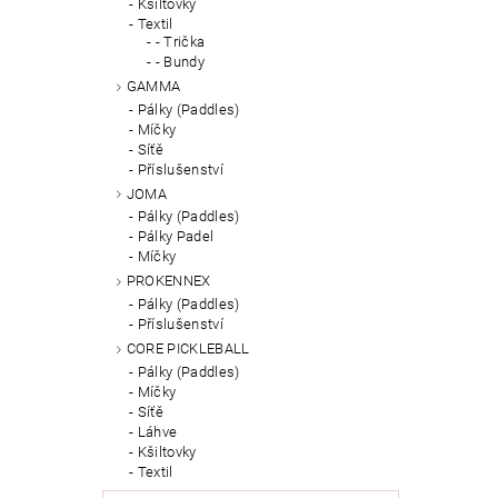
Kšiltovky
Textil
- Trička
- Bundy
GAMMA
Pálky (Paddles)
Míčky
Síťě
Příslušenství
JOMA
Pálky (Paddles)
Pálky Padel
Míčky
PROKENNEX
Pálky (Paddles)
Příslušenství
CORE PICKLEBALL
Pálky (Paddles)
Míčky
Síťě
Láhve
Kšiltovky
Textil