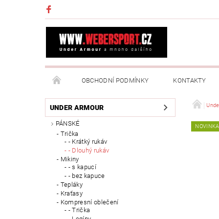
OBCHODNÍ PODMÍNKY
KONTAKTY
NAPIŠTE NÁM
MOJE OBJEDNÁVKA
Unde
UNDER ARMOUR
PÁNSKÉ
NOVINK
Trička
- Krátký rukáv
- Dlouhý rukáv
Mikiny
- s kapucí
- bez kapuce
Tepláky
Kraťasy
Kompresní oblečení
- Trička
- Legíny