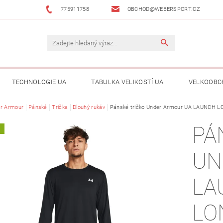
775911758
OBCHOD@WEBERSPORT.CZ
TECHNOLOGIE UA
TABULKA VELIKOSTÍ UA
VELKOOBC
r Armour
Pánské
Trička
Dlouhý rukáv
Pánské tričko Under Armour UA LAUNCH 
PÁ
A
UN
LA
LO