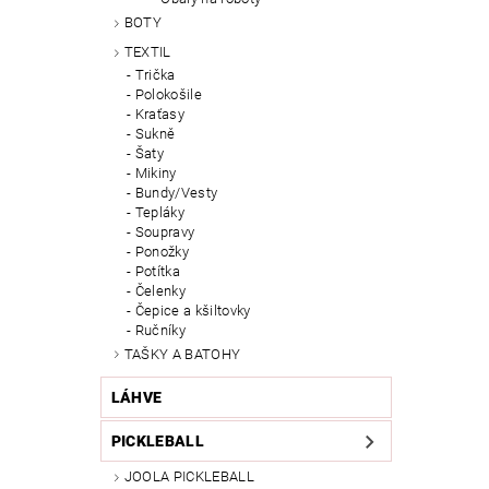
BOTY
TEXTIL
Trička
Polokošile
Kraťasy
Sukně
Šaty
Mikiny
Bundy/Vesty
Tepláky
Soupravy
Ponožky
Potítka
Čelenky
Čepice a kšiltovky
Ručníky
TAŠKY A BATOHY
LÁHVE
PICKLEBALL
JOOLA PICKLEBALL