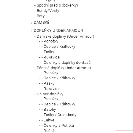
Spodní prádlo (boxerky)
Bundy/Vesty
Boty
DÁMSKÉ
DOPLŇKY UNDER ARMOUR
Dámské doplňky (Under Armour)
- Ponožky
- Čepice / Kšiltovky
- Tašky
- Rukavice
- Čelenky a doplňky do vlasů
Pánské doplňky Under Armour)
- Ponožky
- Čepice / Kšiltovky
- Pásky
- Rukavice
Unisex doplňky
- Ponožky
- Čepice / Kšiltovky
- Batohy
- Tašky / Crossbody
- Lahve
- Čelenky a Potítka
- Ručník