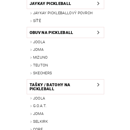
JAYKAY PICKLEBALL
JAYKAY PICKLEBALLOVÝ POVRCH
SÍŤĚ
OBUV NA PICKLEBALL
JOOLA
JOMA
MIZUNO
TEUTON
SKECHERS
TAŠKY / BATOHY NA
PICKLEBALL
JOOLA
G.O.A.T.
JOMA
SELKIRK
CORE