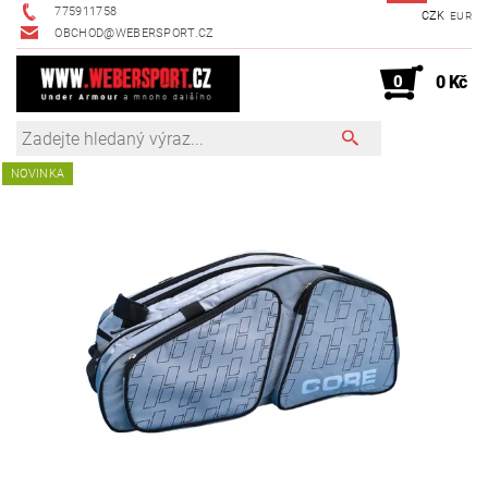
775911758
CZK
EUR
OBCHOD@WEBERSPORT.CZ
0
0 Kč
NOVINKA