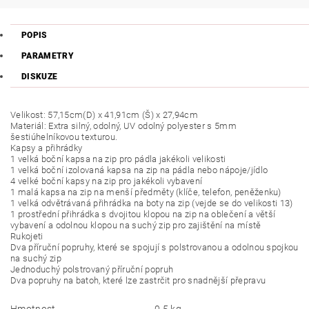
POPIS
PARAMETRY
DISKUZE
Velikost: 57,15cm(D) x 41,91cm (Š) x 27,94cm
Materiál: Extra silný, odolný, UV odolný polyester s 5mm
šestiúhelníkovou texturou.
Kapsy a přihrádky
1 velká boční kapsa na zip pro pádla jakékoli velikosti
1 velká boční izolovaná kapsa na zip na pádla nebo nápoje/jídlo
4 velké boční kapsy na zip pro jakékoli vybavení
1 malá kapsa na zip na menší předměty (klíče, telefon, peněženku)
1 velká odvětrávaná přihrádka na boty na zip (vejde se do velikosti 13)
1 prostřední přihrádka s dvojitou klopou na zip na oblečení a větší
vybavení a odolnou klopou na suchý zip pro zajištění na místě
Rukojeti
Dva příruční popruhy, které se spojují s polstrovanou a odolnou spojkou
na suchý zip
Jednoduchý polstrovaný příruční popruh
Dva popruhy na batoh, které lze zastrčit pro snadnější přepravu