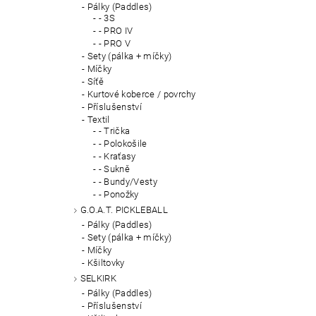
Pálky (Paddles)
- 3S
- PRO IV
- PRO V
Sety (pálka + míčky)
Míčky
Síťě
Kurtové koberce / povrchy
Příslušenství
Textil
- Trička
- Polokošile
- Kraťasy
- Sukně
- Bundy/Vesty
- Ponožky
G.O.A.T. PICKLEBALL
Pálky (Paddles)
Sety (pálka + míčky)
Míčky
Kšiltovky
SELKIRK
Pálky (Paddles)
Příslušenství