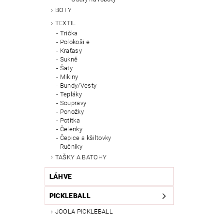
BOTY
TEXTIL
Trička
Polokošile
Kraťasy
Sukně
Šaty
Mikiny
Bundy/Vesty
Tepláky
Soupravy
Ponožky
Potítka
Čelenky
Čepice a kšiltovky
Ručníky
TAŠKY A BATOHY
LÁHVE
PICKLEBALL
JOOLA PICKLEBALL