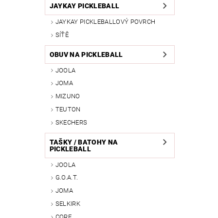
JAYKAY PICKLEBALL
JAYKAY PICKLEBALLOVÝ POVRCH
SÍŤĚ
OBUV NA PICKLEBALL
JOOLA
JOMA
MIZUNO
TEUTON
SKECHERS
TAŠKY / BATOHY NA
PICKLEBALL
JOOLA
G.O.A.T.
JOMA
SELKIRK
CORE