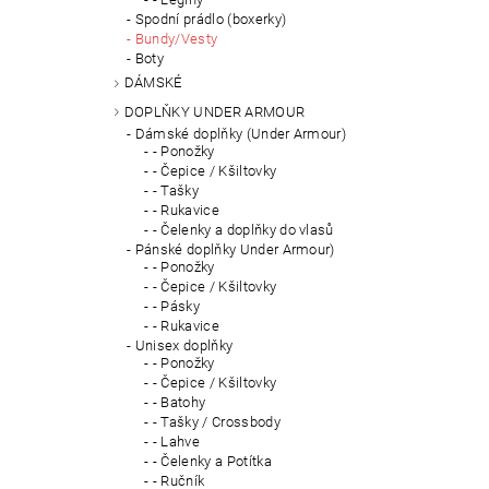
Spodní prádlo (boxerky)
Bundy/Vesty
Boty
DÁMSKÉ
DOPLŇKY UNDER ARMOUR
Dámské doplňky (Under Armour)
- Ponožky
- Čepice / Kšiltovky
- Tašky
- Rukavice
- Čelenky a doplňky do vlasů
Pánské doplňky Under Armour)
- Ponožky
- Čepice / Kšiltovky
- Pásky
- Rukavice
Unisex doplňky
- Ponožky
- Čepice / Kšiltovky
- Batohy
- Tašky / Crossbody
- Lahve
- Čelenky a Potítka
- Ručník