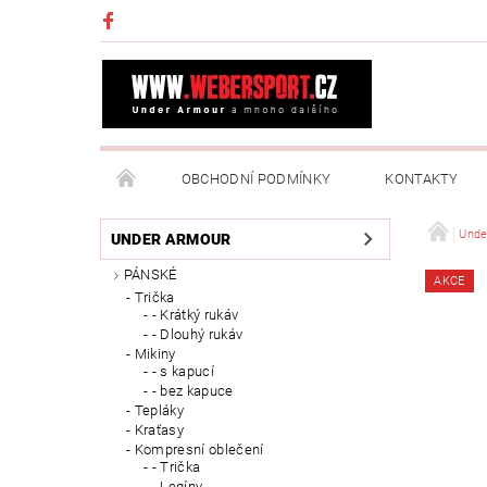
OBCHODNÍ PODMÍNKY
KONTAKTY
NAPIŠTE NÁM
MOJE OBJEDNÁVKA
Unde
UNDER ARMOUR
PÁNSKÉ
AKCE
Trička
- Krátký rukáv
- Dlouhý rukáv
Mikiny
- s kapucí
- bez kapuce
Tepláky
Kraťasy
Kompresní oblečení
- Trička
- Legíny