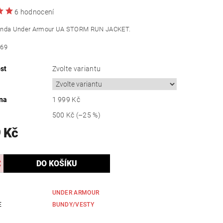
6 hodnocení
unda Under Armour UA STORM RUN JACKET.
369
st
Zvolte variantu
na
1 999 Kč
500 Kč
(–25 %)
 Kč
UNDER ARMOUR
E
BUNDY/VESTY