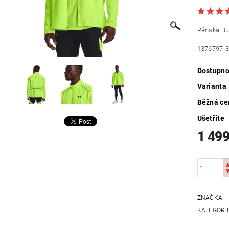
Pánská B
1376797-
Dostupno
Varianta
Běžná ce
Ušetříte
1 499
ZNAČKA
KATEGORI