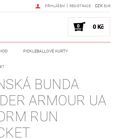
|
CZK
PŘIHLÁŠENÍ
REGISTRACE
EUR
0
0 Kč
HOD
PICKLEBALLOVÉ KURTY
KET
NSKÁ BUNDA
DER ARMOUR UA
ORM RUN
CKET