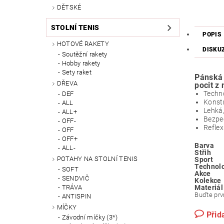
DĚTSKÉ
STOLNÍ TENIS
POPIS
HOTOVÉ RAKETY
DISKU
Soutěžní rakety
Hobby rakety
Sety raket
Pánská 
DŘEVA
pocit z
Techno
DEF
Konstr
ALL
Lehká
ALL+
Bezpeč
OFF-
Reflex
OFF
OFF+
Barva
ALL-
Střih
POTAHY NA STOLNÍ TENIS
Sport
Technol
SOFT
Akce
SENDVIČ
Kolekce
TRÁVA
Materiál
Buďte prvn
ANTISPIN
MÍČKY
Přid
Závodní míčky (3*)