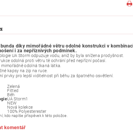
ZE
bunda díky mimořádné větru odolné konstrukci v kombinaci 
 nošení i za nepříznivých podmínek.
logie UA Storm odpuzuje vodu, aniž by byla snížena prodyšnost.
ukce odolná proti větru tě ochrání před nepřízní počasí.
, mimořádně odolná tkaná látka.
né kapsy na zip na ruce.
ní prvky pro lepší viditelnost při běhu za špatného osvětlení.
Zelená
Fitted
Běh
ogie
UA Storm1
NEW
Nová kolekce
100% Polyesterester
í, kdo napíše příspěvek k této položce.
at komentář