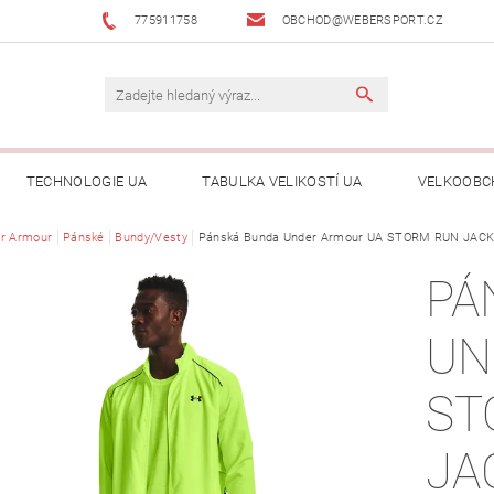
775911758
OBCHOD@WEBERSPORT.CZ
TECHNOLOGIE UA
TABULKA VELIKOSTÍ UA
VELKOOBC
r Armour
Pánské
Bundy/Vesty
Pánská Bunda Under Armour UA STORM RUN JAC
PÁ
UN
ST
JA