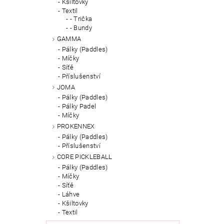
Kšiltovky
Textil
- Trička
- Bundy
GAMMA
Pálky (Paddles)
Míčky
Síťě
Příslušenství
JOMA
Pálky (Paddles)
Pálky Padel
Míčky
PROKENNEX
Pálky (Paddles)
Příslušenství
CORE PICKLEBALL
Pálky (Paddles)
Míčky
Síťě
Láhve
Kšiltovky
Textil