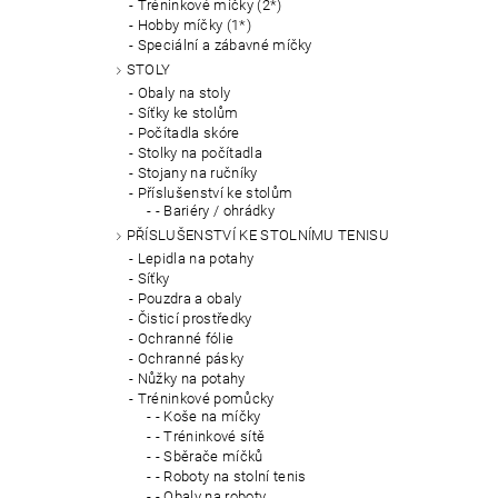
Tréninkové míčky (2*)
Hobby míčky (1*)
Speciální a zábavné míčky
STOLY
Obaly na stoly
Síťky ke stolům
Počítadla skóre
Stolky na počítadla
Stojany na ručníky
Příslušenství ke stolům
- Bariéry / ohrádky
PŘÍSLUŠENSTVÍ KE STOLNÍMU TENISU
Lepidla na potahy
Síťky
Pouzdra a obaly
Čisticí prostředky
Ochranné fólie
Ochranné pásky
Nůžky na potahy
Tréninkové pomůcky
- Koše na míčky
- Tréninkové sítě
- Sběrače míčků
- Roboty na stolní tenis
- Obaly na roboty