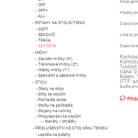
Nová gene
OFF
OFF+
Hladký pov
ALL-
POTAHY NA STOLNÍ TENIS
Dobrá kont
SOFT
SENDVIČ
Určený pro
TRÁVA
ANTISPIN
Doporučení
MÍČKY
Rychlos
Závodní míčky (3*)
Kontrola
Tréninkové míčky (2*)
Tvrdost:
Hobby míčky (1*)
Váha:
0
Speciální a zábavné míčky
Balení:
ITTF:
a
STOLY
Buďte prvn
Obaly na stoly
Síťky ke stolům
Přid
Počítadla skóre
Stolky na počítadla
Stojany na ručníky
Příslušenství ke stolům
- Bariéry / ohrádky
PŘÍSLUŠENSTVÍ KE STOLNÍMU TENISU
Lepidla na potahy