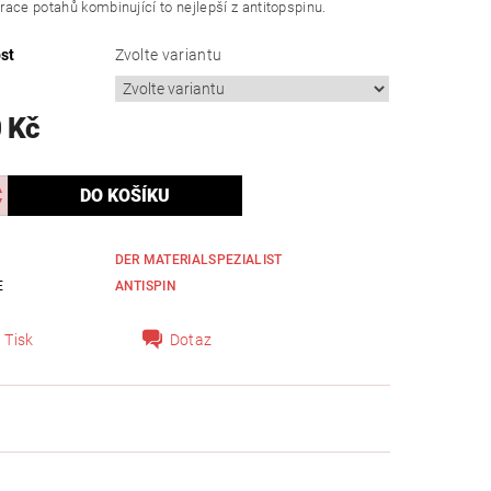
ace potahů kombinující to nejlepší z antitopspinu.
st
Zvolte variantu
 Kč
DER MATERIALSPEZIALIST
E
ANTISPIN
Tisk
Dotaz