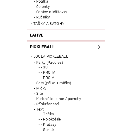
Potítka
Čelenky
Čepice a kšiltovky
Ručníky
TAŠKY A BATOHY
LÁHVE
PICKLEBALL
JOOLA PICKLEBALL
Pálky (Paddles)
- 3S
- PRO IV
- PRO V
Sety (pálka + míčky)
Míčky
Síťě
Kurtové koberce / povrchy
Příslušenství
Textil
- Trička
- Polokošile
- Kraťasy
- Sukně