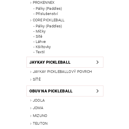
PROKENNEX
Pálky (Paddles)
Příslušenství
CORE PICKLEBALL
Pálky (Paddles)
Míčky
Síťě
Láhve
Kšiltovky
Textil
JAYKAY PICKLEBALL
JAYKAY PICKLEBALLOVÝ POVRCH
SÍŤĚ
OBUV NA PICKLEBALL
JOOLA
JOMA
MIZUNO
TEUTON