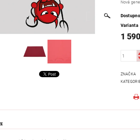
Nová gener
Dostupno
Varianta
1 590
ZNAČKA
KATEGORI
ZE