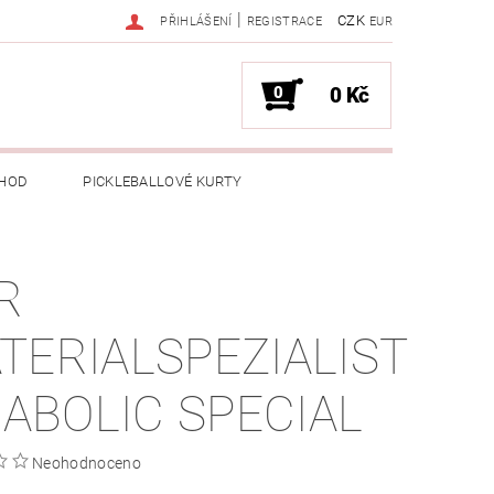
|
CZK
PŘIHLÁŠENÍ
REGISTRACE
EUR
0
0 Kč
HOD
PICKLEBALLOVÉ KURTY
R
TERIALSPEZIALIST
DIABOLIC SPECIAL
Neohodnoceno