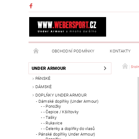
OBCHODNÍ PODMÍNKY
KONTAKTY
NAPIŠTE NÁM
MOJE OBJEDNÁVKA
Stoln
UNDER ARMOUR
PÁNSKÉ
DÁMSKÉ
DOPLŇKY UNDER ARMOUR
Dámské doplňky (Under Armour)
- Ponožky
- Čepice / Kšiltovky
- Tašky
- Rukavice
- Čelenky a doplňky do vlasů
Pánské doplňky Under Armour)