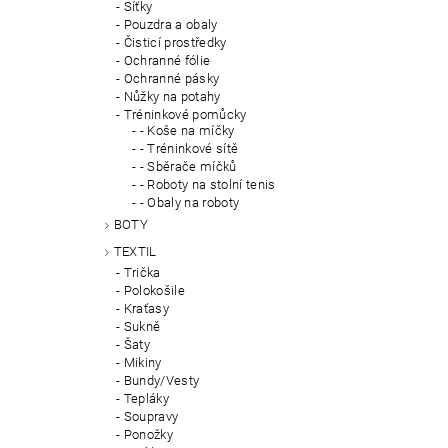
Síťky
Pouzdra a obaly
Čisticí prostředky
Ochranné fólie
Ochranné pásky
Nůžky na potahy
Tréninkové pomůcky
- Koše na míčky
- Tréninkové sítě
- Sběrače míčků
- Roboty na stolní tenis
- Obaly na roboty
BOTY
TEXTIL
Trička
Polokošile
Kraťasy
Sukně
Šaty
Mikiny
Bundy/Vesty
Tepláky
Soupravy
Ponožky