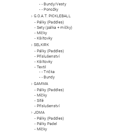
- Bundy/Vesty
- Ponožky
G.O.A.T. PICKLEBALL
Pálky (Paddles)
Sety (pálka + míčky)
Míčky
Kšiltovky
SELKIRK
Pálky (Paddles)
Příslušenství
Kšiltovky
Textil
- Trička
- Bundy
GAMMA
Pálky (Paddles)
Míčky
Síťě
Příslušenství
JOMA
Pálky (Paddles)
Pálky Padel
Míčky