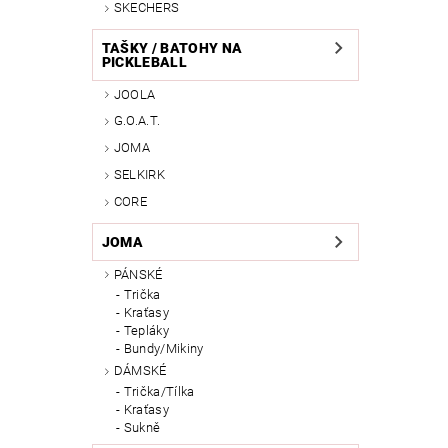
SKECHERS
TAŠKY / BATOHY NA
PICKLEBALL
JOOLA
G.O.A.T.
JOMA
SELKIRK
CORE
JOMA
PÁNSKÉ
Trička
Kraťasy
Tepláky
Bundy/Mikiny
DÁMSKÉ
Trička/Tílka
Kraťasy
Sukně