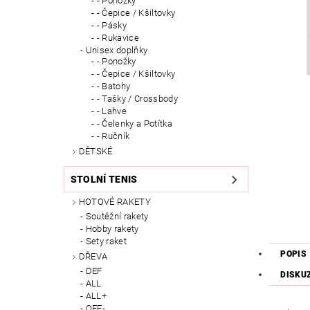
- Ponožky
- Čepice / Kšiltovky
- Pásky
- Rukavice
Unisex doplňky
- Ponožky
- Čepice / Kšiltovky
- Batohy
- Tašky / Crossbody
- Lahve
- Čelenky a Potítka
- Ručník
DĚTSKÉ
STOLNÍ TENIS
HOTOVÉ RAKETY
Soutěžní rakety
Hobby rakety
Sety raket
POPIS
DŘEVA
DEF
DISKU
ALL
ALL+
OFF-