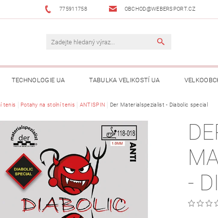
775911758
OBCHOD@WEBERSPORT.CZ
TECHNOLOGIE UA
TABULKA VELIKOSTÍ UA
VELKOOBC
í tenis
Potahy na stolní tenis
ANTISPIN
Der Materialspezialist - Diabolic special
DE
MA
- 