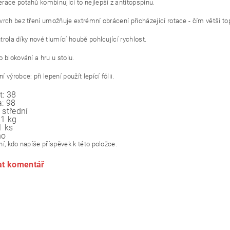
race potahů kombinující to nejlepší z antitopspinu.
rch bez tření umožňuje extrémní obrácení přicházející rotace - čím větší top
rola díky nové tlumící houbě pohlcující rychlost.
 blokování a hru u stolu.
 výrobce: při lepení použít lepící fólii.
t:
38
:
98
střední
.1 kg
1 ks
no
í, kdo napíše příspěvek k této položce.
at komentář