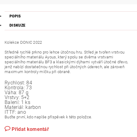
POPIS
DISKUZE
Kolekce DONIC 2022
Středně rychlé prkno pro lehce útočnou hru. Střed je tvořen vrstvou
speciálního materiálu Ayous, který spolu se dvěma vrstvami
speciálního materiálu BF3 a klasickými dýhami vytváří útočné dřevo,
jenž nabízí dostatečnou rychlost při útočných úderech, ale zároveň
maximum kontroly míčku při obraně.
Rychlost:
84
Kontrola:
73
Váha:
87 g
Vrstvy:
5+2
Balení:
1 ks
Materiál:
karbon
ITTF:
ano
Buďte první, kdo napíše příspěvek k této položce.
Přidat komentář