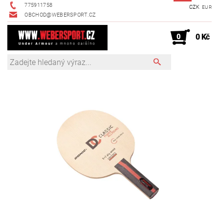
775911758
CZK
EUR
OBCHOD@WEBERSPORT.CZ
0
0 Kč