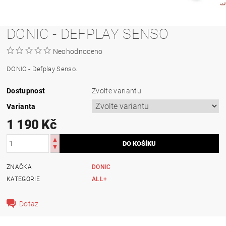
DONIC - DEFPLAY SENSO
Neohodnoceno
DONIC - Defplay Senso.
Dostupnost
Zvolte variantu
Varianta
1 190 Kč
ZNAČKA
DONIC
KATEGORIE
ALL+
Dotaz