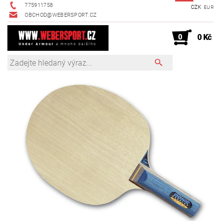
775911758
CZK
EUR
OBCHOD@WEBERSPORT.CZ
0
0 Kč