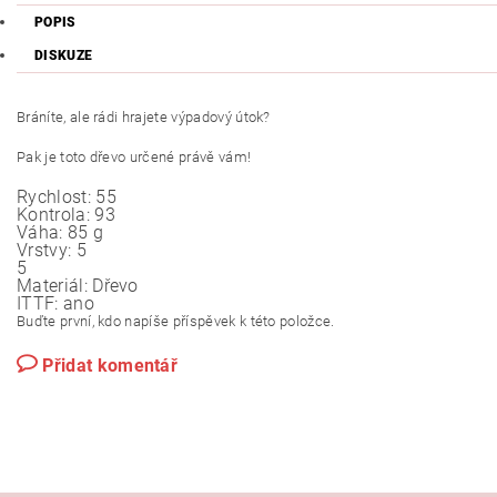
POPIS
DISKUZE
Bráníte, ale rádi hrajete výpadový útok?
Pak je toto dřevo určené právě vám!
Rychlost:
55
Kontrola:
93
Váha:
85 g
Vrstvy:
5
5
Materiál:
Dřevo
ITTF:
ano
Buďte první, kdo napíše příspěvek k této položce.
Přidat komentář