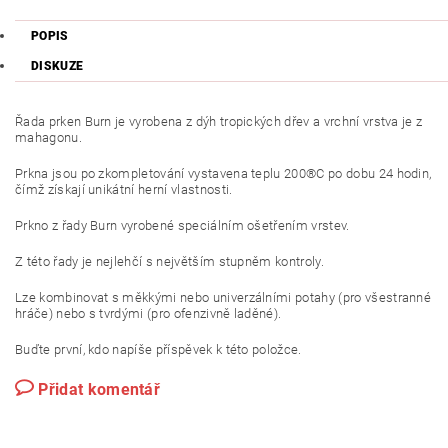
POPIS
DISKUZE
Řada prken Burn je vyrobena z dýh tropických dřev a vrchní vrstva je z
mahagonu.
Prkna jsou po zkompletování vystavena teplu 200®C po dobu 24 hodin,
čímž získají unikátní herní vlastnosti.
Prkno z řady Burn vyrobené speciálním ošetřením vrstev.
Z této řady je nejlehčí s největším stupněm kontroly.
Lze kombinovat s měkkými nebo univerzálními potahy (pro všestranné
hráče) nebo s tvrdými (pro ofenzivně laděné).
Buďte první, kdo napíše příspěvek k této položce.
Přidat komentář