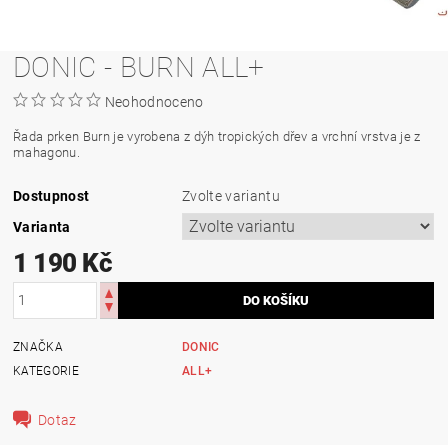
DONIC - BURN ALL+
Neohodnoceno
Řada prken Burn je vyrobena z dýh tropických dřev a vrchní vrstva je z
mahagonu.
Dostupnost
Zvolte variantu
Varianta
1 190 Kč
ZNAČKA
DONIC
KATEGORIE
ALL+
Dotaz