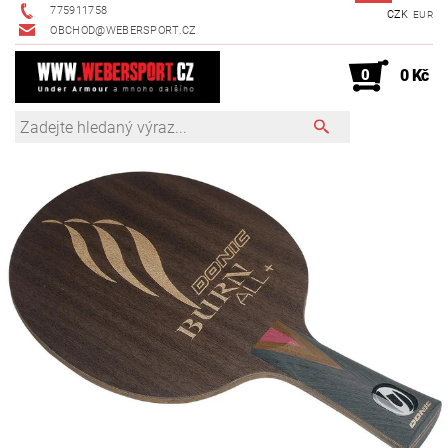
775911758
CZK
EUR
OBCHOD@WEBERSPORT.CZ
0
0 Kč