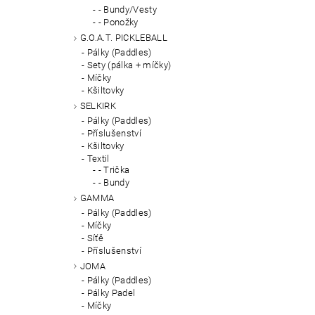
- Bundy/Vesty
- Ponožky
G.O.A.T. PICKLEBALL
Pálky (Paddles)
Sety (pálka + míčky)
Míčky
Kšiltovky
SELKIRK
Pálky (Paddles)
Příslušenství
Kšiltovky
Textil
- Trička
- Bundy
GAMMA
Pálky (Paddles)
Míčky
Síťě
Příslušenství
JOMA
Pálky (Paddles)
Pálky Padel
Míčky