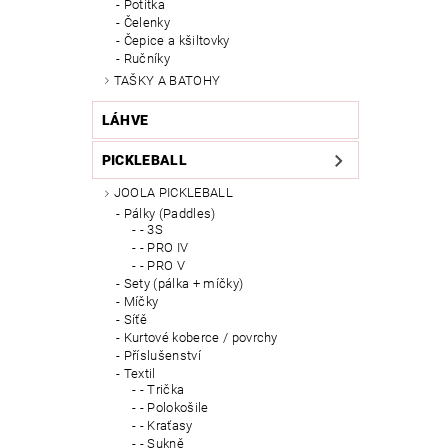
Potítka
Čelenky
Čepice a kšiltovky
Ručníky
TAŠKY A BATOHY
LÁHVE
PICKLEBALL
JOOLA PICKLEBALL
Pálky (Paddles)
- 3S
- PRO IV
- PRO V
Sety (pálka + míčky)
Míčky
Síťě
Kurtové koberce / povrchy
Příslušenství
Textil
- Trička
- Polokošile
- Kraťasy
- Sukně