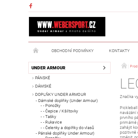
OBCHODNÍ PODMÍNKY
KONTAKTY
NAPIŠTE NÁM
MOJE OBJEDNÁVKA
Prod
UNDER ARMOUR
PÁNSKÉ
LE
DÁMSKÉ
DOPLŇKY UNDER ARMOUR
Značka vyb
Dámské doplňky (Under Armour)
- Ponožky
Pickleball
- Čepice / Kšiltovky
navázání 
- Tašky
prvního p
- Rukavice
primárně p
zahájit k
- Čelenky a doplňky do vlasů
pozitivně
Pánské doplňky Under Armour)
změnit, p