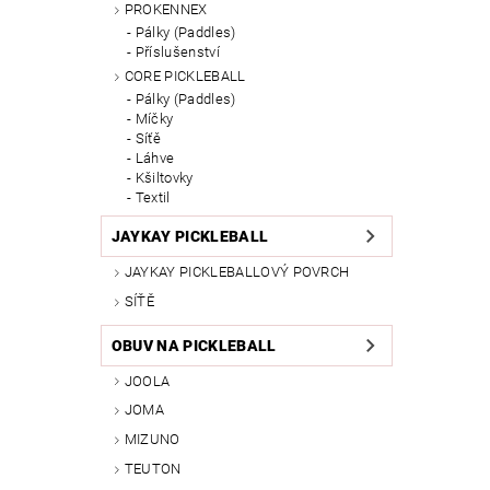
PROKENNEX
Pálky (Paddles)
Příslušenství
CORE PICKLEBALL
Pálky (Paddles)
Míčky
Síťě
Láhve
Kšiltovky
Textil
JAYKAY PICKLEBALL
JAYKAY PICKLEBALLOVÝ POVRCH
SÍŤĚ
OBUV NA PICKLEBALL
JOOLA
JOMA
MIZUNO
TEUTON