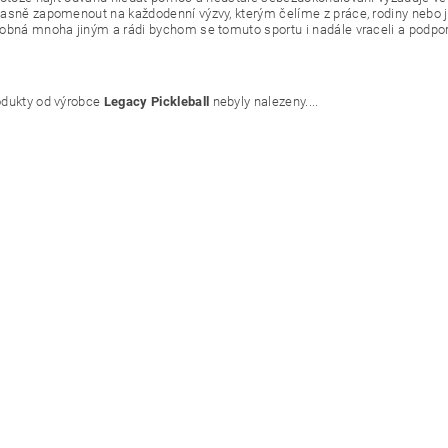
asně zapomenout na každodenní výzvy, kterým čelíme z práce, rodiny nebo ji
obná mnoha jiným a rádi bychom se tomuto sportu i nadále vraceli a podporov
dukty od výrobce
Legacy Pickleball
nebyly nalezeny....