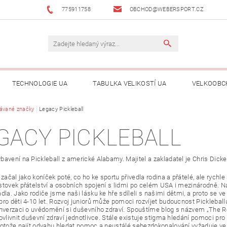
775911758
OBCHOD@WEBERSPORT.CZ
TECHNOLOGIE UA
TABULKA VELIKOSTÍ UA
VELKOOBC
ávané značky
Legacy Pickleball
GACY PICKLEBALL
avení na Pickleball z americké Alabamy. Majitel a zakladatel je Chris Dickert
 začal jako koníček poté, co ho ke sportu přivedla rodina a přátelé, ale rychle
stovek přátelství a osobních spojení s lidmi po celém USA i mezinárodně. Na
ádla. Jako rodiče jsme naši lásku ke hře sdíleli s našimi dětmi, a proto se 
ro děti 4-10 let. Rozvoj juniorů může pomoci rozvíjet budoucnost Pickleballu,
onverzaci o uvědomění si duševního zdraví. Spouštíme blog s názvem „The Re
 ovlivnit duševní zdraví jednotlivce. Stále existuje stigma hledání pomoci p
rotože najít odvahu hledat pomoc a neustálé sebezdokonalování vyžaduje vel