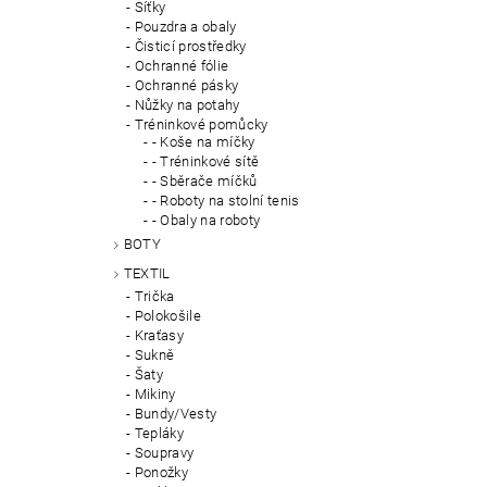
Síťky
Pouzdra a obaly
Čisticí prostředky
Ochranné fólie
Ochranné pásky
Nůžky na potahy
Tréninkové pomůcky
- Koše na míčky
- Tréninkové sítě
- Sběrače míčků
- Roboty na stolní tenis
- Obaly na roboty
BOTY
TEXTIL
Trička
Polokošile
Kraťasy
Sukně
Šaty
Mikiny
Bundy/Vesty
Tepláky
Soupravy
Ponožky