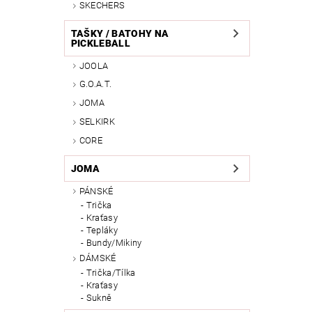
SKECHERS
TAŠKY / BATOHY NA
PICKLEBALL
JOOLA
G.O.A.T.
JOMA
SELKIRK
CORE
JOMA
PÁNSKÉ
Trička
Kraťasy
Tepláky
Bundy/Mikiny
DÁMSKÉ
Trička/Tílka
Kraťasy
Sukně