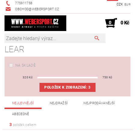
775911758
CZK
EUR
OBCHOD@WEBERSPORT.CZ
0
0 Kč
LEAR
NA SKLADĚ
320
Kč
750
Kč
POLOŽEK K ZOBRAZENÍ:
3
NEJLEVNĚJŠÍ
NEJDRAŽŠÍ
NEJPRODÁVANĚJŠÍ
ABECEDNĚ
3
položek celkem