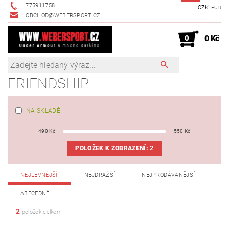
775911758
CZK
EUR
OBCHOD@WEBERSPORT.CZ
0
0 Kč
FRIENDSHIP
NA SKLADĚ
490
Kč
550
Kč
POLOŽEK K ZOBRAZENÍ:
2
NEJLEVNĚJŠÍ
NEJDRAŽŠÍ
NEJPRODÁVANĚJŠÍ
ABECEDNĚ
2
položek celkem