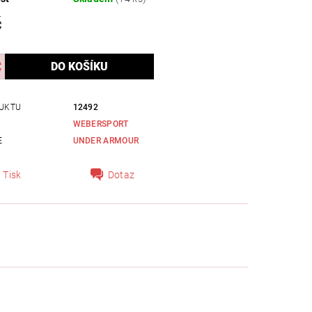
č
UKTU
12492
WEBERSPORT
E
UNDER ARMOUR
Tisk
Dotaz