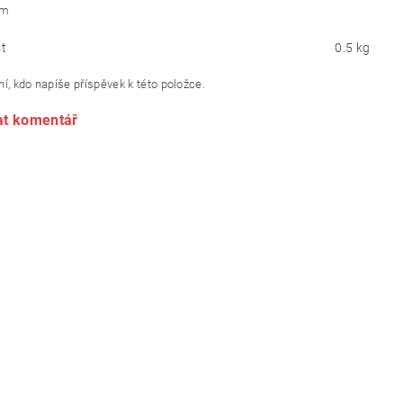
cm
t
0.5 kg
í, kdo napíše příspěvek k této položce.
at komentář