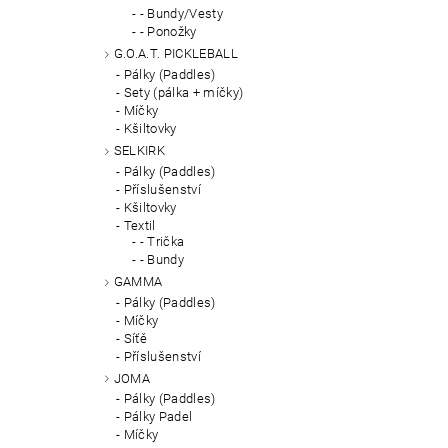
- Bundy/Vesty
- Ponožky
G.O.A.T. PICKLEBALL
Pálky (Paddles)
Sety (pálka + míčky)
Míčky
Kšiltovky
SELKIRK
Pálky (Paddles)
Příslušenství
Kšiltovky
Textil
- Trička
- Bundy
GAMMA
Pálky (Paddles)
Míčky
Síťě
Příslušenství
JOMA
Pálky (Paddles)
Pálky Padel
Míčky