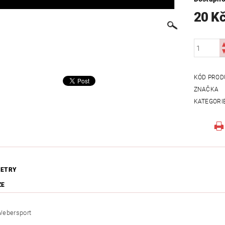
20 K
KÓD PROD
ZNAČKA
KATEGORI
ETRY
ZE
Webersport