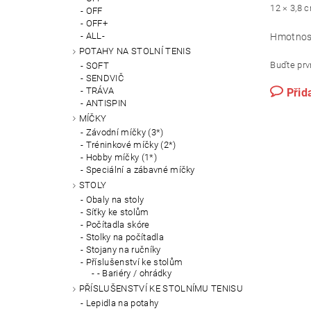
12
×
3,8 
OFF
OFF+
ALL-
Hmotnos
POTAHY NA STOLNÍ TENIS
Buďte prvn
SOFT
SENDVIČ
TRÁVA
Přid
ANTISPIN
MÍČKY
Závodní míčky (3*)
Tréninkové míčky (2*)
Hobby míčky (1*)
Speciální a zábavné míčky
STOLY
Obaly na stoly
Síťky ke stolům
Počítadla skóre
Stolky na počítadla
Stojany na ručníky
Příslušenství ke stolům
- Bariéry / ohrádky
PŘÍSLUŠENSTVÍ KE STOLNÍMU TENISU
Lepidla na potahy