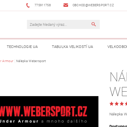
775911758
OBCHOD@WEBERSPORT.CZ
TECHNOLOGIE UA
TABULKA VELIKOSTÍ UA
VELKOOBC
r Armour
Nálepka Webersport
NÁ
WE
Nálepka W
Dostupno