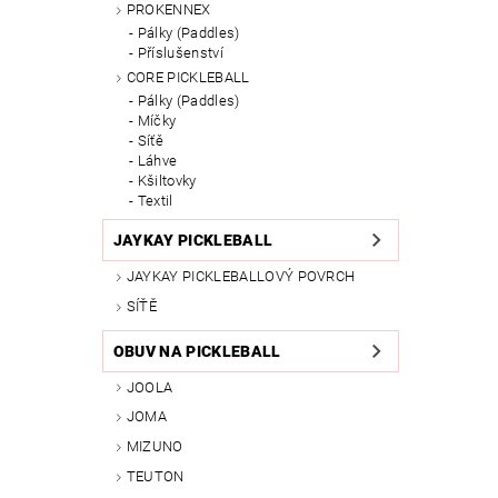
PROKENNEX
Pálky (Paddles)
Příslušenství
CORE PICKLEBALL
Pálky (Paddles)
Míčky
Síťě
Láhve
Kšiltovky
Textil
JAYKAY PICKLEBALL
JAYKAY PICKLEBALLOVÝ POVRCH
SÍŤĚ
OBUV NA PICKLEBALL
JOOLA
JOMA
MIZUNO
TEUTON