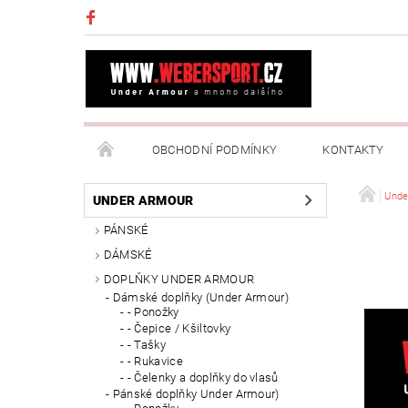
OBCHODNÍ PODMÍNKY
KONTAKTY
NAPIŠTE NÁM
MOJE OBJEDNÁVKA
Unde
UNDER ARMOUR
PÁNSKÉ
DÁMSKÉ
DOPLŇKY UNDER ARMOUR
Dámské doplňky (Under Armour)
- Ponožky
- Čepice / Kšiltovky
- Tašky
- Rukavice
- Čelenky a doplňky do vlasů
Pánské doplňky Under Armour)