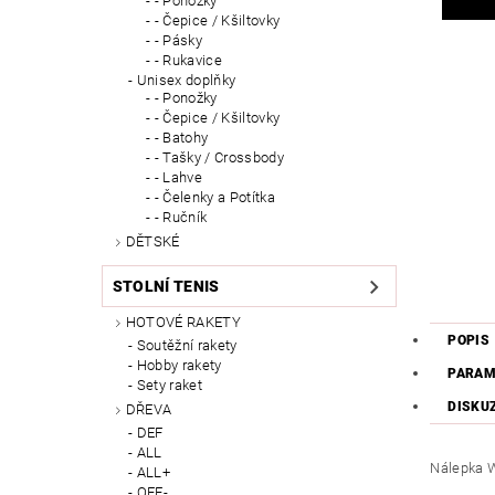
- Ponožky
- Čepice / Kšiltovky
- Pásky
- Rukavice
Unisex doplňky
- Ponožky
- Čepice / Kšiltovky
- Batohy
- Tašky / Crossbody
- Lahve
- Čelenky a Potítka
- Ručník
DĚTSKÉ
STOLNÍ TENIS
HOTOVÉ RAKETY
POPIS
Soutěžní rakety
Hobby rakety
PARAM
Sety raket
DISKU
DŘEVA
DEF
ALL
Nálepka 
ALL+
OFF-