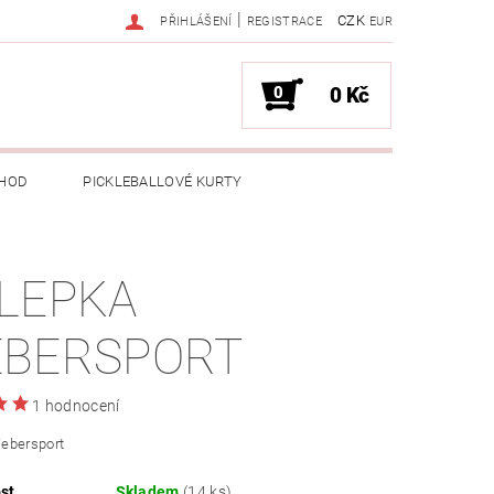
|
CZK
PŘIHLÁŠENÍ
REGISTRACE
EUR
0
0 Kč
HOD
PICKLEBALLOVÉ KURTY
LEPKA
BERSPORT
1 hodnocení
ebersport
st
Skladem
(14 ks)