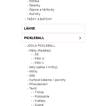
Potítka
Čelenky
Čepice a kšiltovky
Ručníky
TAŠKY A BATOHY
LÁHVE
PICKLEBALL
JOOLA PICKLEBALL
Pálky (Paddles)
- 3S
- PRO IV
- PRO V
Sety (pálka + míčky)
Míčky
Síťě
Kurtové koberce / povrchy
Příslušenství
Textil
- Trička
- Polokošile
- Kraťasy
- Sukně