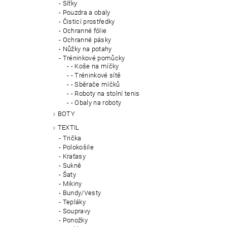
Síťky
Pouzdra a obaly
Čisticí prostředky
Ochranné fólie
Ochranné pásky
Nůžky na potahy
Tréninkové pomůcky
- Koše na míčky
- Tréninkové sítě
- Sběrače míčků
- Roboty na stolní tenis
- Obaly na roboty
BOTY
TEXTIL
Trička
Polokošile
Kraťasy
Sukně
Šaty
Mikiny
Bundy/Vesty
Tepláky
Soupravy
Ponožky