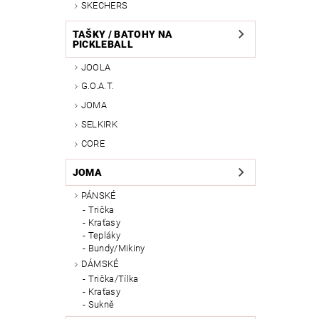
SKECHERS
TAŠKY / BATOHY NA
PICKLEBALL
JOOLA
G.O.A.T.
JOMA
SELKIRK
CORE
JOMA
PÁNSKÉ
Trička
Kraťasy
Tepláky
Bundy/Mikiny
DÁMSKÉ
Trička/Tílka
Kraťasy
Sukně