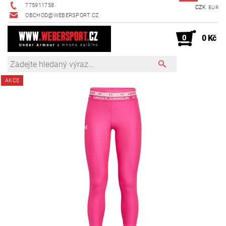
775911758
CZK
EUR
OBCHOD@WEBERSPORT.CZ
0
0 Kč
AKCE