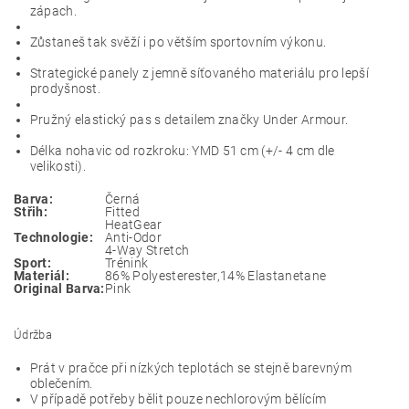
zápach.
Zůstaneš tak svěží i po větším sportovním výkonu.
Strategické panely z jemně síťovaného materiálu pro lepší
prodyšnost.
Pružný elastický pas s detailem značky Under Armour.
Délka nohavic od rozkroku: YMD 51 cm (+/- 4 cm dle
velikosti).
Barva:
Černá
Střih:
Fitted
HeatGear
Technologie:
Anti-Odor
4-Way Stretch
Sport:
Trénink
Materiál:
86% Polyesterester,14% Elastanetane
Original Barva:
Pink
Údržba
Prát v pračce při nízkých teplotách se stejně barevným
oblečením.
V případě potřeby bělit pouze nechlorovým bělícím