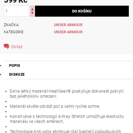
ZNAČKA
UNDER ARMOUR
KATEGORIE
UNDER ARMOUR
Dotaz
POPIS
DISKUZE
Extra lehký materiál HeatGear® poskytuje dokonalé pokrytí
bez jakéhokoliv omezení.
Materiál skvěle odvádí pot a velmi rychle schne.
Konstrukce s technologií 4-Way Stretch umožňuje elasticitu
materiálu ve všech směrech.
Technologie Anti-odor eliminuje růst bakterií způsobujících