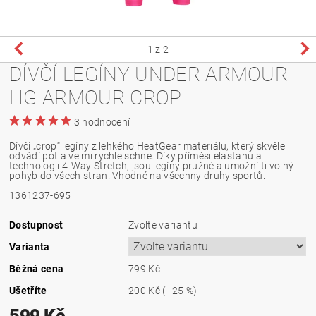
1
z 2
DÍVČÍ LEGÍNY UNDER ARMOUR
HG ARMOUR CROP
3 hodnocení
Dívčí „crop“ legíny z lehkého HeatGear materiálu, který skvěle
odvádí pot a velmi rychle schne. Díky příměsi elastanu a
technologii 4-Way Stretch, jsou legíny pružné a umožní ti volný
pohyb do všech stran. Vhodné na všechny druhy sportů.
1361237-695
Dostupnost
Zvolte variantu
Varianta
Běžná cena
799 Kč
Ušetříte
200 Kč
(–25 %)
599 Kč