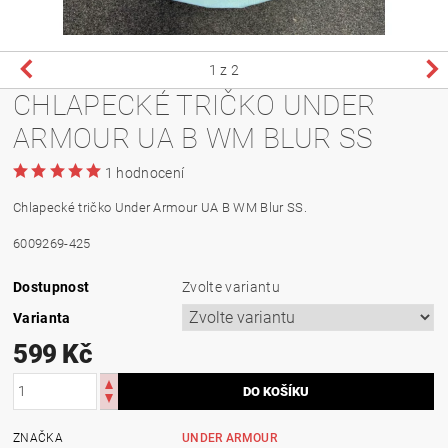
1
z 2
CHLAPECKÉ TRIČKO UNDER
ARMOUR UA B WM BLUR SS
1 hodnocení
Chlapecké tričko Under Armour UA B WM Blur SS.
6009269-425
Dostupnost
Zvolte variantu
Varianta
599 Kč
ZNAČKA
UNDER ARMOUR