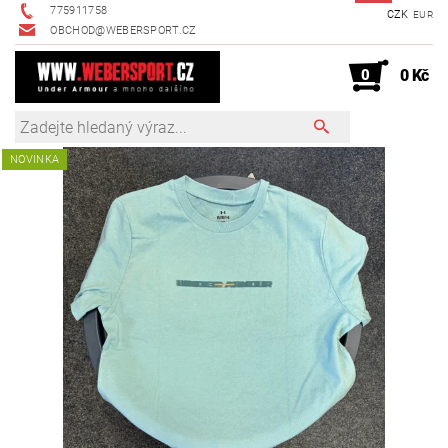
775911758
CZK
EUR
OBCHOD@WEBERSPORT.CZ
0
0 Kč
NOVINKA