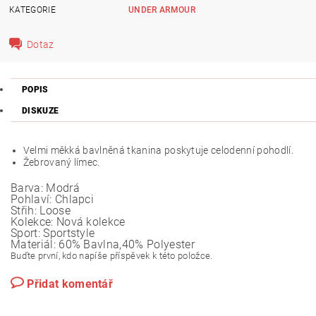
KATEGORIE
UNDER ARMOUR
Dotaz
POPIS
DISKUZE
Velmi měkká bavlněná tkanina poskytuje celodenní pohodlí.
Žebrovaný límec.
Barva:
Modrá
Pohlaví:
Chlapci
Střih:
Loose
Kolekce:
Nová kolekce
Sport:
Sportstyle
Materiál:
60% Bavlna,40% Polyester
Buďte první, kdo napíše příspěvek k této položce.
Přidat komentář