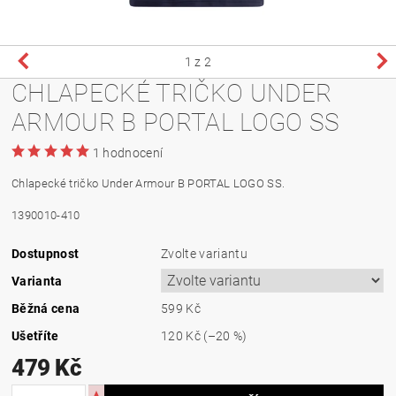
1
z 2
CHLAPECKÉ TRIČKO UNDER
ARMOUR B PORTAL LOGO SS
1 hodnocení
Chlapecké tričko Under Armour B PORTAL LOGO SS.
1390010-410
Dostupnost
Zvolte variantu
Varianta
Běžná cena
599 Kč
Ušetříte
120 Kč
(–20 %)
479 Kč