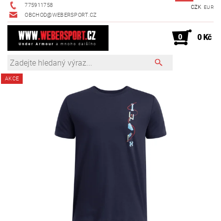
775911758
CZK
EUR
OBCHOD@WEBERSPORT.CZ
0
0 Kč
AKCE