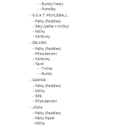
- Bundy/Vesty
- Ponožky
G.O.A.T. PICKLEBALL
Pálky (Paddles)
Sety (pálka + míčky)
Míčky
Kšiltovky
SELKIRK
Pálky (Paddles)
Příslušenství
Kšiltovky
Textil
- Trička
- Bundy
GAMMA
Pálky (Paddles)
Míčky
Síťě
Příslušenství
JOMA
Pálky (Paddles)
Pálky Padel
Míčky