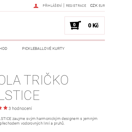
|
CZK
PŘIHLÁŠENÍ
REGISTRACE
EUR
0
0 Kč
HOD
PICKLEBALLOVÉ KURTY
OLA TRIČKO
LSTICE
3 hodnocení
LSTICE zaujme svým harmonickým designem s jemným
přechodem vodorovných linií a pruhů.