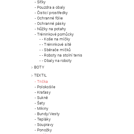
Síťky
Pouzdra a obaly
Čisticí prostředky
Ochranné fólie
Ochranné pásky
Nůžky na potahy
Tréninkové pomůcky
- Koše na míčky
- Tréninkové sítě
- Sběrače míčků
- Roboty na stolní tenis
- Obaly na roboty
BOTY
TEXTIL
Trička
Polokošile
Kraťasy
Sukně
Šaty
Mikiny
Bundy/Vesty
Tepláky
Soupravy
Ponožky