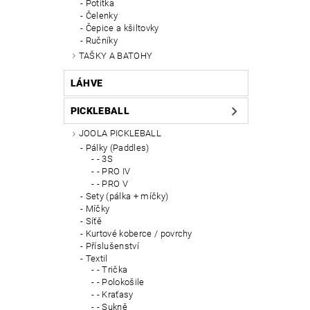
Potítka
Čelenky
Čepice a kšiltovky
Ručníky
TAŠKY A BATOHY
LÁHVE
PICKLEBALL
JOOLA PICKLEBALL
Pálky (Paddles)
- 3S
- PRO IV
- PRO V
Sety (pálka + míčky)
Míčky
Síťě
Kurtové koberce / povrchy
Příslušenství
Textil
- Trička
- Polokošile
- Kraťasy
- Sukně