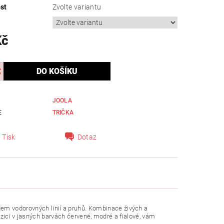
st
Zvolte variantu
Kč
JOOLA
E
TRIČKA
Tisk
Dotaz
vodorovných linií a pruhů. Kombinace živých a
ozici v jasných barvách červené, modré a fialové, vám