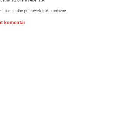
padat stylově a sebejistě.
í, kdo napíše příspěvek k této položce.
at komentář