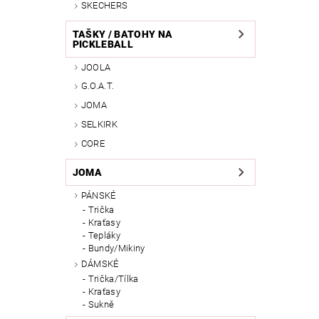
SKECHERS
TAŠKY / BATOHY NA
PICKLEBALL
JOOLA
G.O.A.T.
JOMA
SELKIRK
CORE
JOMA
PÁNSKÉ
Trička
Kraťasy
Tepláky
Bundy/Mikiny
DÁMSKÉ
Trička/Tílka
Kraťasy
Sukně