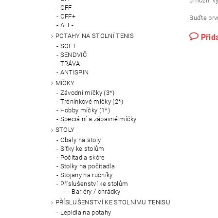
umožní vy
OFF
OFF+
Buďte prvn
ALL-
POTAHY NA STOLNÍ TENIS
Přid
SOFT
SENDVIČ
TRÁVA
ANTISPIN
MÍČKY
Závodní míčky (3*)
Tréninkové míčky (2*)
Hobby míčky (1*)
Speciální a zábavné míčky
STOLY
Obaly na stoly
Síťky ke stolům
Počítadla skóre
Stolky na počítadla
Stojany na ručníky
Příslušenství ke stolům
- Bariéry / ohrádky
PŘÍSLUŠENSTVÍ KE STOLNÍMU TENISU
Lepidla na potahy