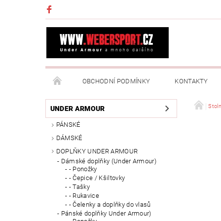
OBCHODNÍ PODMÍNKY
KONTAKTY
NAPIŠTE NÁM
MOJE OBJEDNÁVKA
Stoln
UNDER ARMOUR
PÁNSKÉ
DÁMSKÉ
DOPLŇKY UNDER ARMOUR
Dámské doplňky (Under Armour)
- Ponožky
- Čepice / Kšiltovky
- Tašky
- Rukavice
- Čelenky a doplňky do vlasů
Pánské doplňky Under Armour)