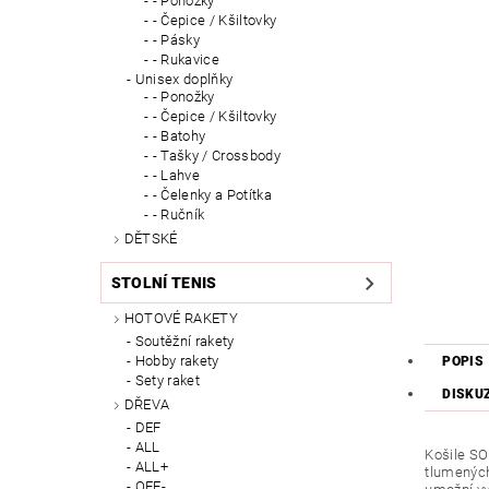
- Ponožky
- Čepice / Kšiltovky
- Pásky
- Rukavice
Unisex doplňky
- Ponožky
- Čepice / Kšiltovky
- Batohy
- Tašky / Crossbody
- Lahve
- Čelenky a Potítka
- Ručník
DĚTSKÉ
STOLNÍ TENIS
HOTOVÉ RAKETY
Soutěžní rakety
Hobby rakety
POPIS
Sety raket
DISKU
DŘEVA
DEF
ALL
Košile S
ALL+
tlumených
OFF-