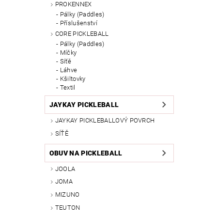
PROKENNEX
Pálky (Paddles)
Příslušenství
CORE PICKLEBALL
Pálky (Paddles)
Míčky
Síťě
Láhve
Kšiltovky
Textil
JAYKAY PICKLEBALL
JAYKAY PICKLEBALLOVÝ POVRCH
SÍŤĚ
OBUV NA PICKLEBALL
JOOLA
JOMA
MIZUNO
TEUTON