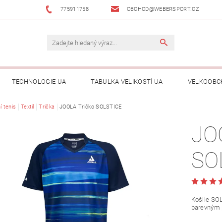
775911758
OBCHOD@WEBERSPORT.CZ
TECHNOLOGIE UA
TABULKA VELIKOSTÍ UA
VELKOOBC
í tenis
Textil
Trička
JOOLA Tričko SOLSTICE
JO
SO
Košile SO
barevným 