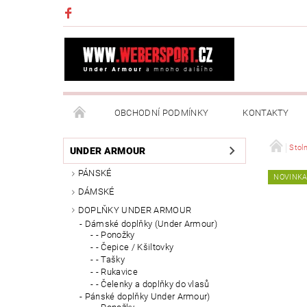
OBCHODNÍ PODMÍNKY
KONTAKTY
NAPIŠTE NÁM
MOJE OBJEDNÁVKA
Stoln
UNDER ARMOUR
PÁNSKÉ
NOVINK
DÁMSKÉ
DOPLŇKY UNDER ARMOUR
Dámské doplňky (Under Armour)
- Ponožky
- Čepice / Kšiltovky
- Tašky
- Rukavice
- Čelenky a doplňky do vlasů
Pánské doplňky Under Armour)