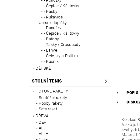
- Ponožky
- Čepice / Kšiltovky
- Pásky
- Rukavice
Unisex doplňky
- Ponožky
- Čepice / Kšiltovky
- Batohy
- Tašky / Crossbody
- Lahve
- Čelenky a Potítka
- Ručník
DĚTSKÉ
STOLNÍ TENIS
HOTOVÉ RAKETY
POPIS
Soutěžní rakety
DISKU
Hobby rakety
Sety raket
DŘEVA
Kolekce 
DEF
Abiko je 
ALL
světlých 
ALL+
Materiál:
OFF-
Barvy: mo