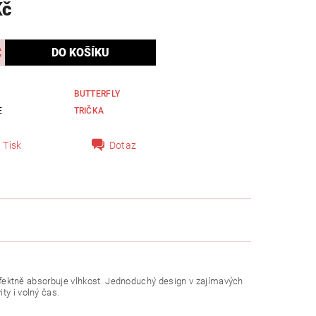
Kč
BUTTERFLY
E
TRIČKA
Tisk
Dotaz
perfektně absorbuje vlhkost. Jednoduchý design v zajímavých
ty i volný čas.