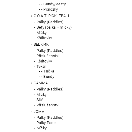
- Bundy/Vesty
- Ponožky
G.O.A.T. PICKLEBALL
Pálky (Paddles)
Sety (pálka + míčky)
Míčky
Kšiltovky
SELKIRK
Pálky (Paddles)
Příslušenství
Kšiltovky
Textil
- Trička
- Bundy
GAMMA
Pálky (Paddles)
Míčky
Síťě
Příslušenství
JOMA
Pálky (Paddles)
Pálky Padel
Míčky