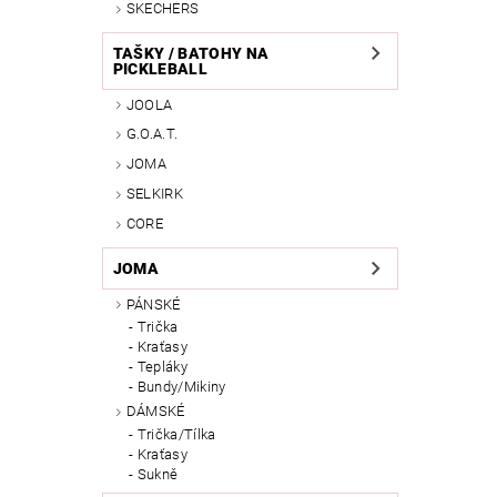
SKECHERS
TAŠKY / BATOHY NA
PICKLEBALL
JOOLA
G.O.A.T.
JOMA
SELKIRK
CORE
JOMA
PÁNSKÉ
Trička
Kraťasy
Tepláky
Bundy/Mikiny
DÁMSKÉ
Trička/Tílka
Kraťasy
Sukně