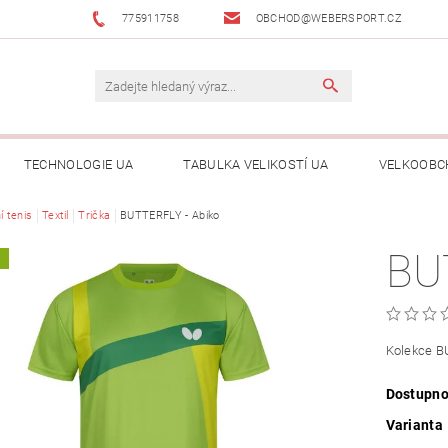
775911758
OBCHOD@WEBERSPORT.CZ
TECHNOLOGIE UA
TABULKA VELIKOSTÍ UA
VELKOOBC
í tenis
Textil
Trička
BUTTERFLY - Abiko
BU
A
Kolekce 
Dostupno
Varianta