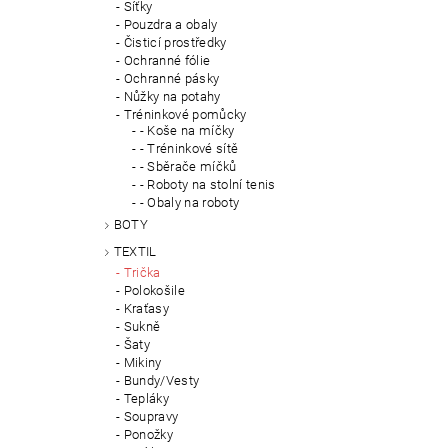
Síťky
Pouzdra a obaly
Čisticí prostředky
Ochranné fólie
Ochranné pásky
Nůžky na potahy
Tréninkové pomůcky
- Koše na míčky
- Tréninkové sítě
- Sběrače míčků
- Roboty na stolní tenis
- Obaly na roboty
BOTY
TEXTIL
Trička
Polokošile
Kraťasy
Sukně
Šaty
Mikiny
Bundy/Vesty
Tepláky
Soupravy
Ponožky