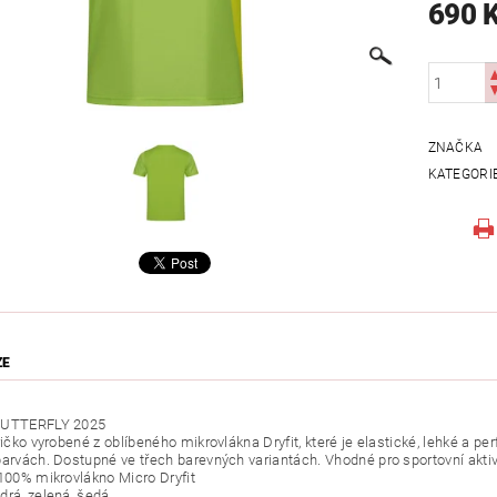
690 
ZNAČKA
KATEGORI
ZE
BUTTERFLY 2025
tričko vyrobené z oblíbeného mikrovlákna Dryfit, které je elastické, lehké a 
barvách. Dostupné ve třech barevných variantách. Vhodné pro sportovní aktivi
 100% mikrovlákno Micro Dryfit
drá, zelená, šedá