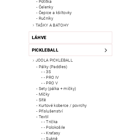
Potítka
Čelenky
Čepice a kšiltovky
Ručníky
TAŠKY A BATOHY
LÁHVE
PICKLEBALL
JOOLA PICKLEBALL
Pálky (Paddles)
- 3S
- PRO IV
- PRO V
Sety (pálka + míčky)
Míčky
Síťě
Kurtové koberce / povrchy
Příslušenství
Textil
- Trička
- Polokošile
- Kraťasy
- Sukně