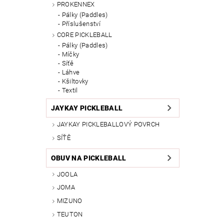
PROKENNEX
Pálky (Paddles)
Příslušenství
CORE PICKLEBALL
Pálky (Paddles)
Míčky
Síťě
Láhve
Kšiltovky
Textil
JAYKAY PICKLEBALL
JAYKAY PICKLEBALLOVÝ POVRCH
SÍŤĚ
OBUV NA PICKLEBALL
JOOLA
JOMA
MIZUNO
TEUTON