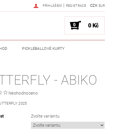
|
CZK
PŘIHLÁŠENÍ
REGISTRACE
EUR
0
0 Kč
HOD
PICKLEBALLOVÉ KURTY
TTERFLY - ABIKO
Neohodnoceno
BUTTERFLY 2025
st
Zvolte variantu