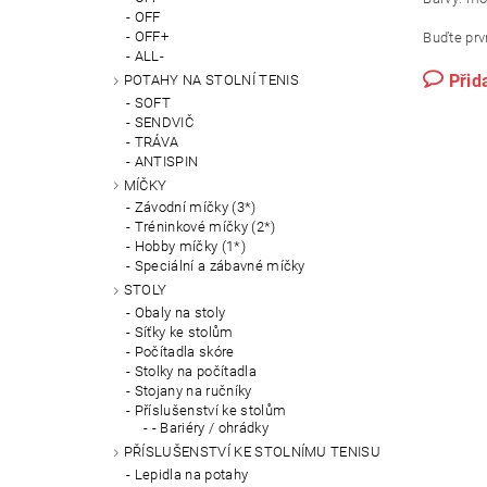
OFF
OFF+
Buďte prvn
ALL-
Přid
POTAHY NA STOLNÍ TENIS
SOFT
SENDVIČ
TRÁVA
ANTISPIN
MÍČKY
Závodní míčky (3*)
Tréninkové míčky (2*)
Hobby míčky (1*)
Speciální a zábavné míčky
STOLY
Obaly na stoly
Síťky ke stolům
Počítadla skóre
Stolky na počítadla
Stojany na ručníky
Příslušenství ke stolům
- Bariéry / ohrádky
PŘÍSLUŠENSTVÍ KE STOLNÍMU TENISU
Lepidla na potahy