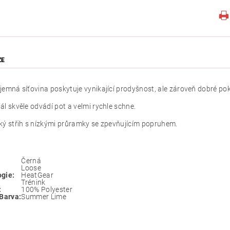
ZE
jemná síťovina poskytuje vynikající prodyšnost, ale zároveň dobré pok
ál skvěle odvádí pot a velmi rychle schne.
ký střih s nízkými průramky se zpevňujícím popruhem.
Černá
Loose
gie:
HeatGear
Trénink
:
100% Polyester
 Barva:
Summer Lime