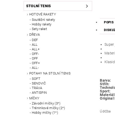
STOLNÍ TENIS
HOTOVÉ RAKETY
Soutěžní rakety
POPIS
Hobby rakety
Sety raket
DISKU
DŘEVA
DEF
Super 
ALL
ALL+
Materi
OFF-
OFF
Klasic
OFF+
ALL-
POTAHY NA STOLNÍ TENIS
SOFT
Barva:
SENDVIČ
Střih:
Technolo
TRÁVA
Sport:
ANTISPIN
Materiál
MÍČKY
Original
Závodní míčky (3*)
Tréninkové míčky (2*)
Údržba
Hobby míčky (1*)