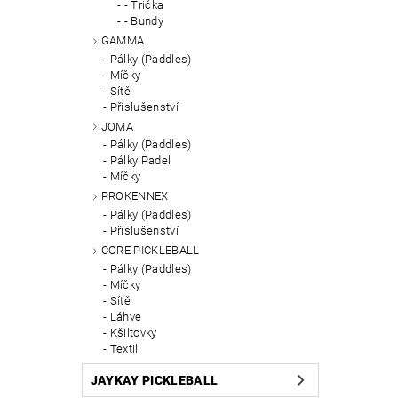
- Trička
- Bundy
GAMMA
Pálky (Paddles)
Míčky
Síťě
Příslušenství
JOMA
Pálky (Paddles)
Pálky Padel
Míčky
PROKENNEX
Pálky (Paddles)
Příslušenství
CORE PICKLEBALL
Pálky (Paddles)
Míčky
Síťě
Láhve
Kšiltovky
Textil
JAYKAY PICKLEBALL