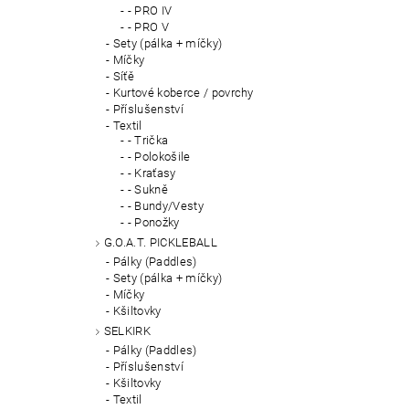
- PRO IV
- PRO V
Sety (pálka + míčky)
Míčky
Síťě
Kurtové koberce / povrchy
Příslušenství
Textil
- Trička
- Polokošile
- Kraťasy
- Sukně
- Bundy/Vesty
- Ponožky
G.O.A.T. PICKLEBALL
Pálky (Paddles)
Sety (pálka + míčky)
Míčky
Kšiltovky
SELKIRK
Pálky (Paddles)
Příslušenství
Kšiltovky
Textil