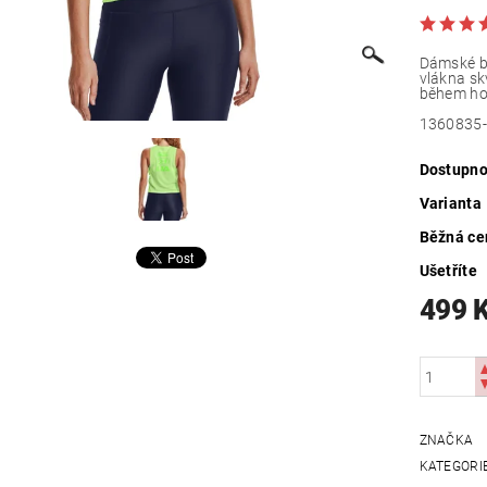
Dámské bě
vlákna sk
během hor
1360835
Dostupno
Varianta
Běžná ce
Ušetříte
499 
ZNAČKA
KATEGORI