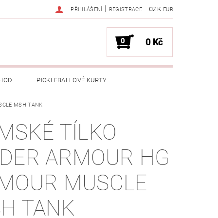
|
CZK
PŘIHLÁŠENÍ
REGISTRACE
EUR
0
0 Kč
HOD
PICKLEBALLOVÉ KURTY
SCLE MSH TANK
MSKÉ TÍLKO
DER ARMOUR HG
MOUR MUSCLE
H TANK