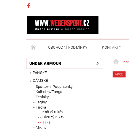
OBCHODNÍ PODMÍNKY
KONTAKTY
NAPIŠTE NÁM
MOJE OBJEDNÁVKA
Unde
UNDER ARMOUR
PÁNSKÉ
AKCE
DÁMSKÉ
Sportovní Podprsenky
Kalhotky/Tanga
Tepláky
Legíny
Trička
- Krátký rukáv
- Dlouhý rukáv
- Tílka
Mikiny