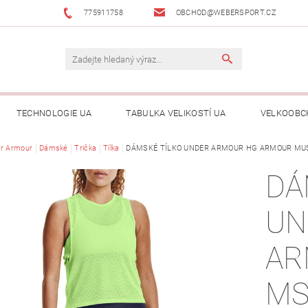
775911758
OBCHOD@WEBERSPORT.CZ
TECHNOLOGIE UA
TABULKA VELIKOSTÍ UA
VELKOOBC
r Armour
Dámské
Trička
Tílka
DÁMSKÉ TÍLKO UNDER ARMOUR HG ARMOUR MU
DÁ
UN
AR
MS