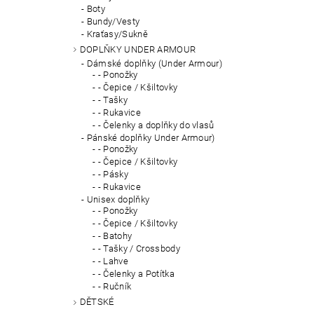
Boty
Bundy/Vesty
Kraťasy/Sukně
DOPLŇKY UNDER ARMOUR
Dámské doplňky (Under Armour)
- Ponožky
- Čepice / Kšiltovky
- Tašky
- Rukavice
- Čelenky a doplňky do vlasů
Pánské doplňky Under Armour)
- Ponožky
- Čepice / Kšiltovky
- Pásky
- Rukavice
Unisex doplňky
- Ponožky
- Čepice / Kšiltovky
- Batohy
- Tašky / Crossbody
- Lahve
- Čelenky a Potítka
- Ručník
DĚTSKÉ