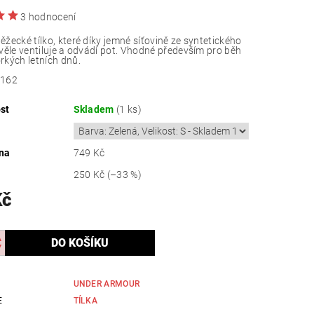
3 hodnocení
žecké tílko, které díky jemné síťovině ze syntetického
věle ventiluje a odvádí pot. Vhodné především pro běh
kých letních dnů.
-162
st
Skladem
(1 ks)
na
749 Kč
250 Kč
(–33 %)
Kč
UNDER ARMOUR
E
TÍLKA