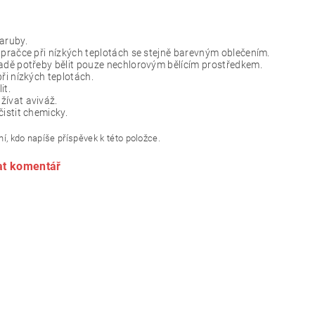
aruby.
 pračce při nízkých teplotách se stejně barevným oblečením.
adě potřeby bělit pouze nechlorovým bělícím prostředkem.
při nízkých teplotách.
it.
ívat aviváž.
čistit chemicky.
í, kdo napíše příspěvek k této položce.
at komentář