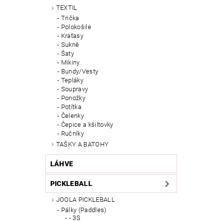
TEXTIL
Trička
Polokošile
Kraťasy
Sukně
Šaty
Mikiny
Bundy/Vesty
Tepláky
Soupravy
Ponožky
Potítka
Čelenky
Čepice a kšiltovky
Ručníky
TAŠKY A BATOHY
LÁHVE
PICKLEBALL
JOOLA PICKLEBALL
Pálky (Paddles)
- 3S