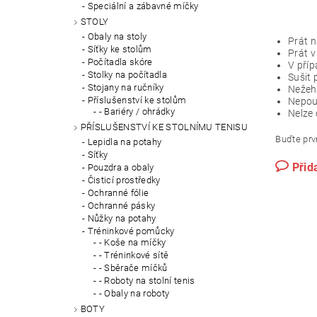
Speciální a zábavné míčky
STOLY
Obaly na stoly
Prát n
Síťky ke stolům
Prát v
Počítadla skóre
V příp
Stolky na počítadla
Sušit 
Stojany na ručníky
Nežehl
Příslušenství ke stolům
Nepouž
- Bariéry / ohrádky
Nelze 
PŘÍSLUŠENSTVÍ KE STOLNÍMU TENISU
Buďte prvn
Lepidla na potahy
Síťky
Přid
Pouzdra a obaly
Čisticí prostředky
Ochranné fólie
Ochranné pásky
Nůžky na potahy
Tréninkové pomůcky
- Koše na míčky
- Tréninkové sítě
- Sběrače míčků
- Roboty na stolní tenis
- Obaly na roboty
BOTY