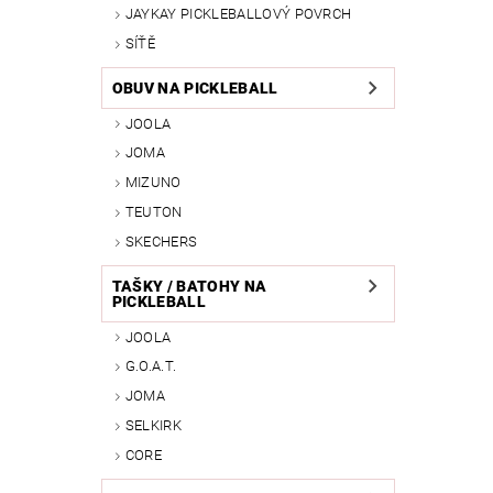
JAYKAY PICKLEBALLOVÝ POVRCH
SÍŤĚ
OBUV NA PICKLEBALL
JOOLA
JOMA
MIZUNO
TEUTON
SKECHERS
TAŠKY / BATOHY NA
PICKLEBALL
JOOLA
G.O.A.T.
JOMA
SELKIRK
CORE