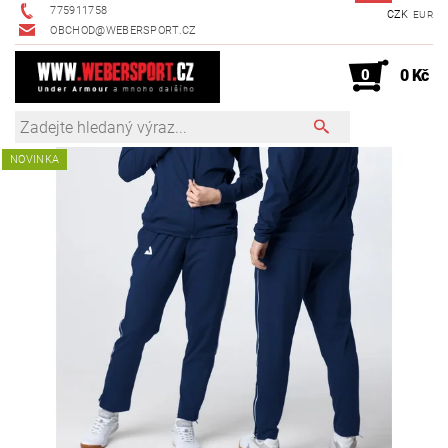
775911758
CZK
EUR
OBCHOD@WEBERSPORT.CZ
0
0 Kč
NOVINKA