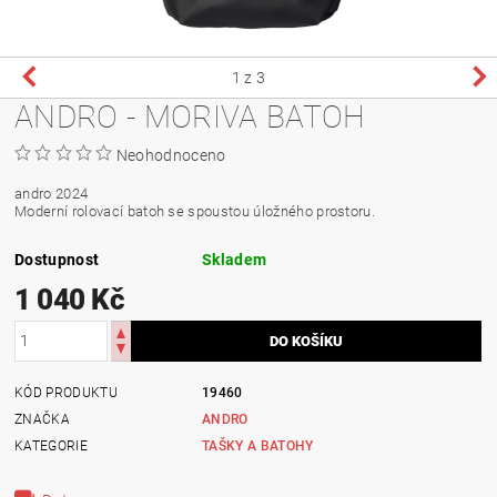
1
z 3
ANDRO - MORIVA BATOH
Neohodnoceno
andro 2024
Moderní rolovací batoh se spoustou úložného prostoru.
Dostupnost
Skladem
1 040 Kč
KÓD PRODUKTU
19460
ZNAČKA
ANDRO
KATEGORIE
TAŠKY A BATOHY