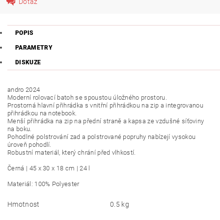
Dotaz
POPIS
PARAMETRY
DISKUZE
andro 2024
Moderní rolovací batoh se spoustou úložného prostoru.
Prostorná hlavní přihrádka s vnitřní přihrádkou na zip a integrovanou
přihrádkou na notebook.
Menší přihrádka na zip na přední straně a kapsa ze vzdušné síťoviny
na boku.
Pohodlné polstrování zad a polstrované popruhy nabízejí vysokou
úroveň pohodlí.
Robustní materiál, který chrání před vlhkostí.
Černá | 45 x 30 x 18 cm | 24 l
Materiál: 100% Polyester
Hmotnost
0.5 kg