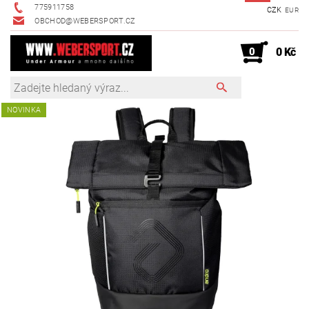
775911758
CZK
EUR
OBCHOD@WEBERSPORT.CZ
0
0 Kč
NOVINKA