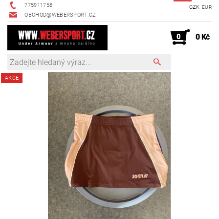
775911758
CZK
EUR
OBCHOD@WEBERSPORT.CZ
0
0 Kč
AKCE