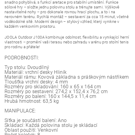
snadno pohyblivá, s funkcí aretace pro stabilní umístění. Funkce
sólové hry – složte jednu polovinu stolu a trénujte sami. Výškově
nastavitelné nohy – pro dokonale rovnou hrací plochu, a to i na
nerovném terénu. Rychlá montáž – sestavení za cca 15 minut, včetně
voděodolné sítě. Moderní design – stylový vzhled, který vynikne v
každém venkovním prostoru.
JOOLA Outdoor J100A kombinuje odolnost, flexibilitu a vynikající herní
vlastnosti – promění vaši terasu nebo zahradu v arénu pro stolní tenis
pro rodinu a přátele!
PODROBNOSTI:
Typ stolu: Dvoudílný
Materiál: vrchní desky Hliník
Materiál rámu: Kovová základna s práškovým nástřikem
Tloušťka vrchní desky: 4 mm
Rozměry pro skladování: 160 x 65 x 164 cm
Rozměry po sestavení: 274,2 x 152,4 x 76,2 cm
Rozměry po balení: 160 x 144,5 x 11,4 cm
Hrubá hmotnost: 63,5 kg
MANIPULACE:
Síťka je součástí balení:
Ano
Skládací: Každá polovina stolu je skládací
Oblast použití: Venkovní
Počet koleček: 8