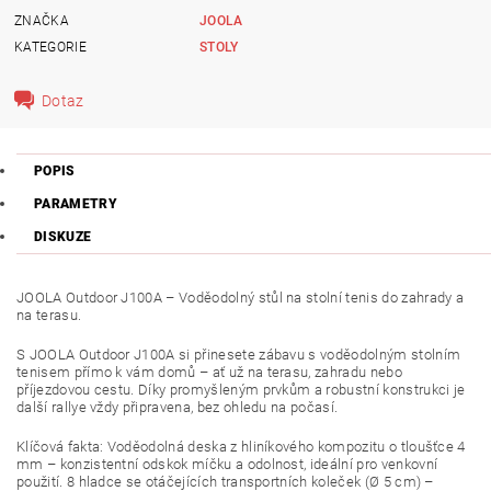
ZNAČKA
JOOLA
KATEGORIE
STOLY
Dotaz
POPIS
PARAMETRY
DISKUZE
JOOLA Outdoor J100A – Voděodolný stůl na stolní tenis do zahrady a
na terasu.
S JOOLA Outdoor J100A si přinesete zábavu s voděodolným stolním
tenisem přímo k vám domů – ať už na terasu, zahradu nebo
příjezdovou cestu.
Díky promyšleným prvkům a robustní konstrukci je
další rallye vždy připravena, bez ohledu na počasí.
Klíčová fakta: Voděodolná deska z hliníkového kompozitu o tloušťce 4
mm – konzistentní odskok míčku a odolnost, ideální pro venkovní
použití. 8 hladce se otáčejících transportních koleček (Ø 5 cm) –