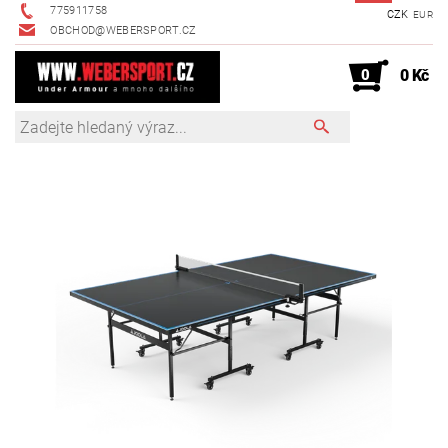
775911758
CZK
EUR
OBCHOD@WEBERSPORT.CZ
0
0 Kč