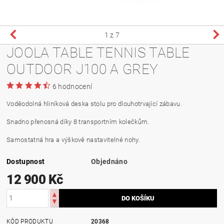
1
z 7
JOOLA TABLE TENNIS TABLE
OUTDOOR J100 A GREY
6 hodnocení
Voděodolná hliníková deska stolu pro dlouhotrvající zábavu.
Snadno přenosná díky 8 transportním kolečkům.
Samostatná hra a výškově nastavitelné nohy.
Dostupnost
Objednáno
12 900 Kč
KÓD PRODUKTU
20368