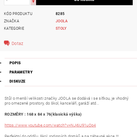
KÓD PRODUKTU
8285
ZNAČKA
JOOLA
KATEGORIE
STOLY
Dotaz
POPIS
PARAMETRY
DISKUZE
Stůl o menší velikosti značky JOOLA se dodává i se síťkou, je vhodný
pro omezené prostory, do škol, kanceláří, garáží atd...
ROZMĚRY : 168 x 84 x 76(klasická výška)
https://www.youtube.com/watch?v=NJj6U91uOp4
Perfektní do oddílu, škol, rodinných domků a na zábavné akce !!!