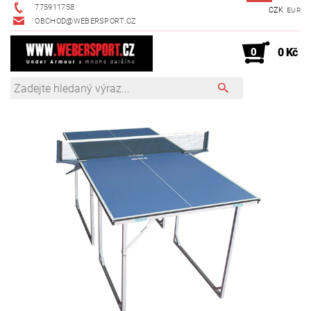
775911758
CZK
EUR
OBCHOD@WEBERSPORT.CZ
0
0 Kč