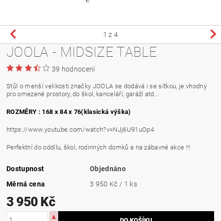
1
z 4
JOOLA - MIDSIZE TABLE
39 hodnocení
Stůl o menší velikosti značky JOOLA se dodává i se síťkou, je vhodný
pro omezené prostory, do škol, kanceláří, garáží atd...
ROZMĚRY : 168 x 84 x 76(klasická výška)
https://www.youtube.com/watch?v=NJj6U91uOp4
Perfektní do oddílu, škol, rodinných domků a na zábavné akce !!!
Dostupnost
Objednáno
Měrná cena
3 950 Kč / 1 ks
3 950 Kč