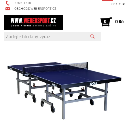
775911758
CZK
EUR
OBCHOD@WEBERSPORT.CZ
0
0 Kč