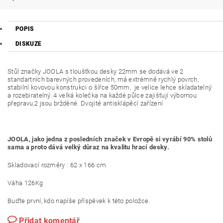
POPIS
DISKUZE
Stůl značky JOOLA s tloušťkou desky 22mm se dodává ve 2
standartních barevných provedeních, má extrémně rychlý povrch,
stabilní kovovou konstrukci o šířce 50mm, je velice lehce skladatelný
a rozebiratelný. 4 velká kolečka na každé půlce zajišťují výbornou
přepravu,2 jsou bržděné. Dvojité antisklápěcí zařízení
JOOLA, jako jedna z posledních značek v Evropě si vyrábí 90% stolů
sama a proto dává velký důraz na kvalitu hrací desky.
Skladovací rozměry : 62 x 166 cm
Váha 126Kg
Buďte první, kdo napíše příspěvek k této položce.
Přidat komentář