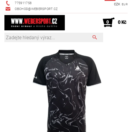
775911758
CZK
EUR
OBCHOD@WEBERSPORT.CZ
0
0 Kč