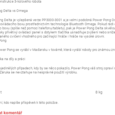
nstrukce 3-kolového robota
g Delta vs Omega
g Delta je vylepšená verze PP3000-3001 a je velmi podobná Power Pong O
 ovládacího boxu prostřednictvím technologie Bluetooth Omega. Pokud rádi 
o boxu (spíše než pomocí telefonu/tabletu), pak je Power Pong Delta skvělo
sky přívětivý ovládací panel s dotykem tlačítka usnadňuje zvýšení nebo sníže
ného cvičení vhodného pro začínající hráče i hráče na vysoké úrovni.
Pong
wer Pong se vyrábí v Maďarsku v továrně, která vyrábí roboty pro známou zn
ka na díly a práci
ojedinělých případech, kdy by se něco pokazilo, Power Pong váš stroj opraví
 Záruka se nevztahuje na nesprávné použití výrobku.
t
8 kg
í, kdo napíše příspěvek k této položce.
at komentář