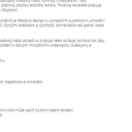
 dostupný tříkolový robot vyvinutý v Maďarsku. Tato
o známou značku stolního tenisu. Továrna neustále pracuje
 dispozici.
ýrobců je tříkolový design s vynikajícím systémem umístění
ní, různými otáčkami a rychlostí. kombinace než jedno- nebo
 dopředu nebo dozadu a zvyšuje nebo snižuje rychlost kol, aby
t podání s různým množstvím underspinu, sidespinu a
hu.
, trajektorie a umístění.
hto cviků může začít s jiným typem podání.
t.