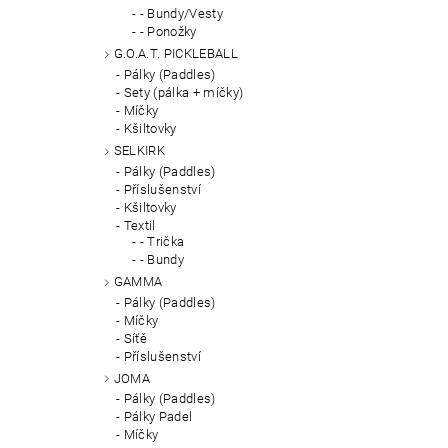
- Bundy/Vesty
- Ponožky
G.O.A.T. PICKLEBALL
Pálky (Paddles)
Sety (pálka + míčky)
Míčky
Kšiltovky
SELKIRK
Pálky (Paddles)
Příslušenství
Kšiltovky
Textil
- Trička
- Bundy
GAMMA
Pálky (Paddles)
Míčky
Síťě
Příslušenství
JOMA
Pálky (Paddles)
Pálky Padel
Míčky