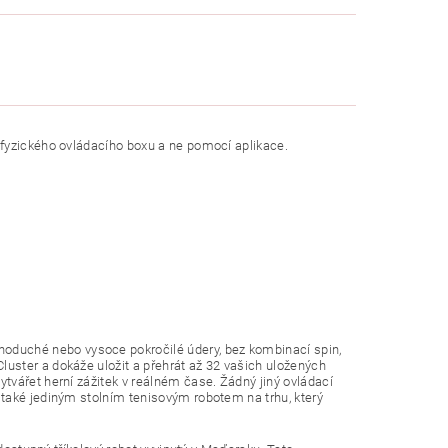
 fyzického ovládacího boxu a ne pomocí aplikace.
duché nebo vysoce pokročilé údery, bez kombinací spin,
uster a dokáže uložit a přehrát až 32 vašich uložených
tvářet herní zážitek v reálném čase. Žádný jiný ovládací
také jediným stolním tenisovým robotem na trhu, který