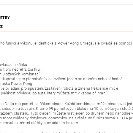
ETRY
ZE
eho funkcí a výkonu je identická s Power Pong Omega, ale ovládá se pomocí
ovládací skříňku
íť pro nepřetržitou hru.
m uložených kombinací
skupování pro přehrávání více cvičení jeden po druhém nebo náhodně.
 taška Power Pong
ové ovládání pro spuštění/zastavení robota a změnu frekvence míče
(velikost přívěsku do auta, který můžete mít v kapse při hraní)
g Delta má pamět na 99kombinací. Každá kombinace může obsahovat jedno
, sidespin a topspin. Kromě 99 paměťových bloků ma 10 paměťových slotů Cl
 každém clusteru. Tyto cvičení můžete hrát jeden po druhém nebo náhodně vy
o robot ovládaný dotykovou obrazovkou na světě tuto funkci nemá. DELTA je 
nerovat extrémní otáčky s ovládacím boxem.