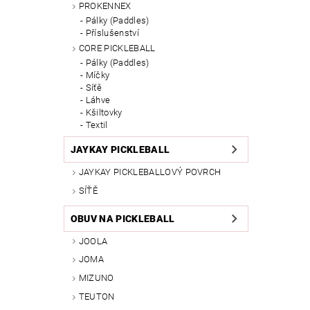
PROKENNEX
Pálky (Paddles)
Příslušenství
CORE PICKLEBALL
Pálky (Paddles)
Míčky
Síťě
Láhve
Kšiltovky
Textil
JAYKAY PICKLEBALL
JAYKAY PICKLEBALLOVÝ POVRCH
SÍŤĚ
OBUV NA PICKLEBALL
JOOLA
JOMA
MIZUNO
TEUTON