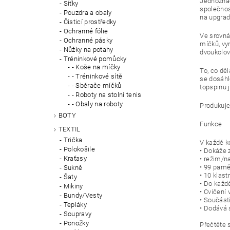
Jednoznačn
Síťky
společnos
Pouzdra a obaly
na upgrad
Čisticí prostředky
Ochranné fólie
Ve srovná
Ochranné pásky
míčků, vy
Nůžky na potahy
dvoukolov
Tréninkové pomůcky
- Koše na míčky
To, co dě
- Tréninkové sítě
se dosáhl
- Sběrače míčků
topspinu 
- Roboty na stolní tenis
- Obaly na roboty
Produkuje
BOTY
Funkce
TEXTIL
Trička
V každé k
Polokošile
• Dokáže 
Kraťasy
• režim/n
• 99 pamě
Sukně
• 10 klas
Šaty
• Do každ
Mikiny
• Cvičení
Bundy/Vesty
• Součást
Tepláky
• Dodává s
Soupravy
Ponožky
Přečtěte s