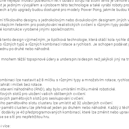
ě nejlepší inovací posledních let v oblasti strojů na stolní tenis je cenově
t je jediným vývojářem a výrobcem této technologie a také vyrábí roboty pr
ech a tyto upgrady budou dostupné pro modely Power Pong, jakmile budou k
ní tříkolového designu s jednokolovým nebo dvoukolovým designem jiných v
nikajícím řešením pro poskytování realistických cvičení s různými typy podá
é konstrukce vyrobené jinými společnostmi.
lá tento design výjimečným, je špičková technologie, která otáčí kola rychle
o různých typů a různých kombinací rotace a rychlosti. Je schopen podáva
jednu po druhé nebo náhodně.
 mnohem těžší topspinové údery a underspin/sidespin než jakýkoli jiný na tr
ombinaci lze nastavit až 8 míčku s různými typy a množstvím rotace, rychlosti
zahrát i míček bez rotace.
astavení náhodného (RND), aby bylo umístění míčku méně robotické.
ťových slotů pro uložení vašich oblíbených cvičení.
trových paměťových slotů pro seskupování cvičení.
ého paměťového slotu clusteru lze umístit až 32 uložených cvičení.
 v paměti clusteru lze přehrávat jeden po druhém nebo náhodně. Každý z těc
í dodávky je 40 předprogramovaných kombinací, které lze změnit nebo upravi
e se sítí pro nepřetržitou hru.
i více: