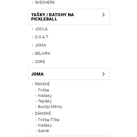
SKECHERS
TAŠKY / BATOHY NA
PICKLEBALL
JOOLA
G.O.A.T.
JOMA
SELKIRK
CORE
JOMA
PÁNSKÉ
Trička
Kraťasy
Tepláky
Bundy/Mikiny
DÁMSKÉ
Trička/Tílka
Kraťasy
Sukně