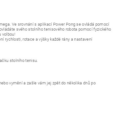
mega. Ve srovnání s aplikací Power Pong se ovládá pomocí
ovládáte svého stolního tenisového robota pomocí fyzického
u volbou!
ní rychlosti, rotace a výšky každé rány a nastavení
ačku stolního tenisu.
 nebo vymění a zašle vám jej zpět do několika dnů po