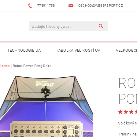
775911758
OBCHOD@WEBERSPORT.CZ
TECHNOLOGIE UA
TABULKA VELIKOSTÍ UA
VELKOOBC
í tenis
Robot Power Pong Delta
RO
PO
Špičkový r
Trénink n