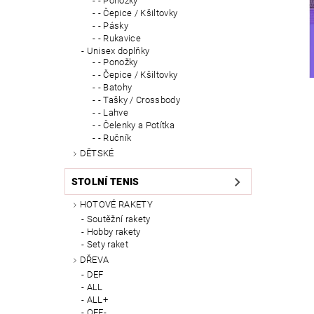
- Ponožky
- Čepice / Kšiltovky
- Pásky
- Rukavice
Unisex doplňky
- Ponožky
- Čepice / Kšiltovky
- Batohy
- Tašky / Crossbody
- Lahve
- Čelenky a Potítka
- Ručník
DĚTSKÉ
STOLNÍ TENIS
HOTOVÉ RAKETY
Soutěžní rakety
Hobby rakety
Sety raket
DŘEVA
DEF
ALL
ALL+
OFF-