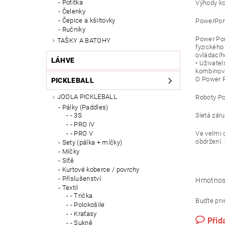
Potítka
Výhody ko
Čelenky
Čepice a kšiltovky
PowerPon
Ručníky
Power Pon
TAŠKY A BATOHY
fyzického
ovládacíh
LÁHVE
• Uživatel
kombinova
O Power 
PICKLEBALL
JOOLA PICKLEBALL
Roboty Po
Pálky (Paddles)
3letá záru
- 3S
- PRO IV
Ve velmi 
- PRO V
obdržení.
Sety (pálka + míčky)
Míčky
Síťě
Kurtové koberce / povrchy
Příslušenství
Hmotnos
Textil
- Trička
Buďte prvn
- Polokošile
- Kraťasy
Přid
- Sukně