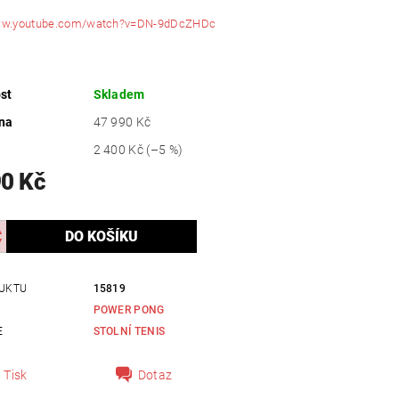
www.youtube.com/watch?v=DN-9dDcZHDc
st
Skladem
na
47 990 Kč
2 400 Kč
(–5 %)
90 Kč
UKTU
15819
POWER PONG
E
STOLNÍ TENIS
Tisk
Dotaz