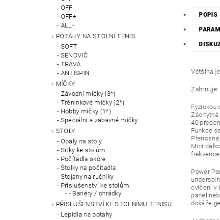
OFF
POPIS
OFF+
ALL-
PARAM
POTAHY NA STOLNÍ TENIS
DISKU
SOFT
SENDVIČ
TRÁVA
Většina j
ANTISPIN
MÍČKY
Zahrnuje:
Závodní míčky (3*)
Tréninkové míčky (2*)
Fyzickou 
Hobby míčky (1*)
Záchytná s
Speciální a zábavné míčky
40 přede
Funkce se
STOLY
Přenosná
Obaly na stoly
Mini dálk
Síťky ke stolům
frekvence 
Počítadla skóre
Stolky na počítadla
Power Pon
Stojany na ručníky
underspin
Příslušenství ke stolům
cvičení v
- Bariéry / ohrádky
panel neb
dokáže ge
PŘÍSLUŠENSTVÍ KE STOLNÍMU TENISU
Lepidla na potahy