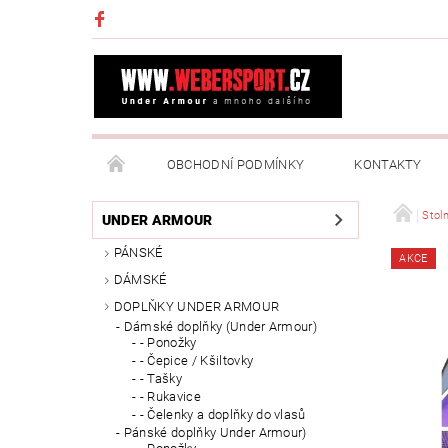
OBCHODNÍ PODMÍNKY
KONTAKTY
NAPIŠTE NÁM
MOJE OBJEDNÁVKA
Stoln
UNDER ARMOUR
PÁNSKÉ
AKCE
DÁMSKÉ
DOPLŇKY UNDER ARMOUR
Dámské doplňky (Under Armour)
- Ponožky
- Čepice / Kšiltovky
- Tašky
- Rukavice
- Čelenky a doplňky do vlasů
Pánské doplňky Under Armour)