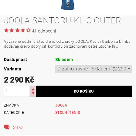
JOOLA SANTORU KL-C OUTER
4 hodnocení
Vyvážené sedmivrstvé dřevo od značky JOOLA. Kevlar Carbon a Limba
dodávají dřevo dobrý cit, kontrolu při zachování ostré útočné hry.
Dostupnost
Skladem
Varianta
2 290 Kč
ZNAČKA
JOOLA
KATEGORIE
STOLNÍ TENIS
Dotaz