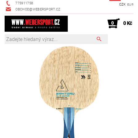
775911758
CZK
EUR
OBCHOD@WEBERSPORT.CZ
0
0 Kč