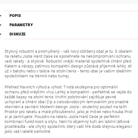
POPIS
PARAMETRY
DISKUZE
Stylový, robustní a promyšlený - váš nový oblíbený obal je tu. S obalem
na raketu Joola Hard Case se spolehnete na nekompromisní ochranu
vaší rakety - a stylově.
Robustní vnější materiál spolehlivě chrání před
tlakem a nárazy, zatímco kompaktní design zůstává příjemně lehký.
Ať
už v batohu nebo v tašce na stolní tenis - tento obal je vaším ideálním
společníkem na trénink nebo turnaj.
Přehled hlavních výhod a výhod: Tvrdá skořepina pro optimální
ochranu před vnějšími vlivy Lehký a kompaktní - perfektně se vejde do
každé kapsy na stolní tenis Vnitřní polstrování zajišťuje pevné
uchycení a chrání obal Zip s celoobvodovým lemováním pro snadné
otevírání a zavírání Moderní design Joola - skutečný poutač na talíři
Prostor pro raketu a malé příslušenství, jako je míček nebo houba Proč
si je zamilujete: Pouzdro na raketu Joola Hard Case je perfektní
kombinací funkčnosti a stylu.
Není to objemný kufr, ani labilní látková
prostěradla - ale chytrý společník, který vaší hře dodá stejnou eleganci
jako vaší raketě samotné.