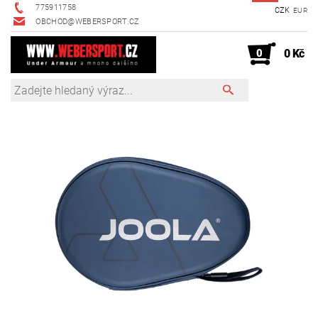
775911758
CZK
EUR
OBCHOD@WEBERSPORT.CZ
0
0 Kč