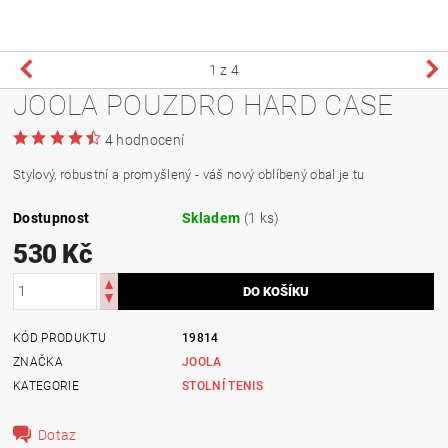
1
z 4
JOOLA POUZDRO HARD CASE
4 hodnocení
Stylový, robustní a promyšlený - váš nový oblíbený obal je tu
Dostupnost
Skladem
(1 ks)
530 Kč
KÓD PRODUKTU
19814
ZNAČKA
JOOLA
KATEGORIE
STOLNÍ TENIS
Dotaz