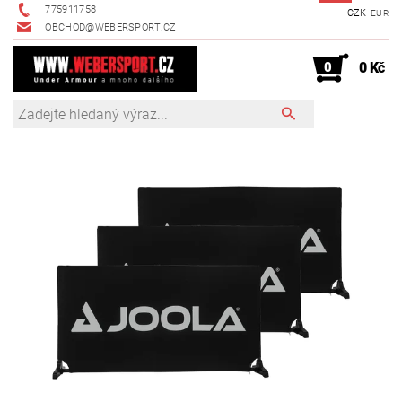
775911758
CZK
EUR
OBCHOD@WEBERSPORT.CZ
0
0 Kč