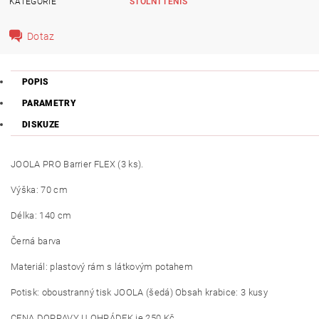
KATEGORIE
STOLNÍ TENIS
Dotaz
POPIS
PARAMETRY
DISKUZE
JOOLA PRO Barrier FLEX (3 ks).
Výška: 70 cm
Délka: 140 cm
Černá barva
Materiál: plastový rám s látkovým potahem
Potisk: oboustranný tisk JOOLA (šedá)
Obsah krabice: 3 kusy
CENA DOPRAVY U OHRÁDEK je 250 Kč.