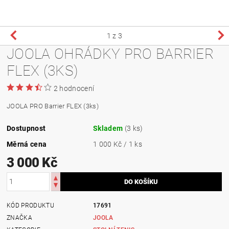
1
z 3
JOOLA OHRÁDKY PRO BARRIER
FLEX (3KS)
2 hodnocení
JOOLA PRO Barrier FLEX (3ks)
Dostupnost
Skladem
(3 ks)
Měrná cena
1 000 Kč / 1 ks
3 000 Kč
KÓD PRODUKTU
17691
ZNAČKA
JOOLA